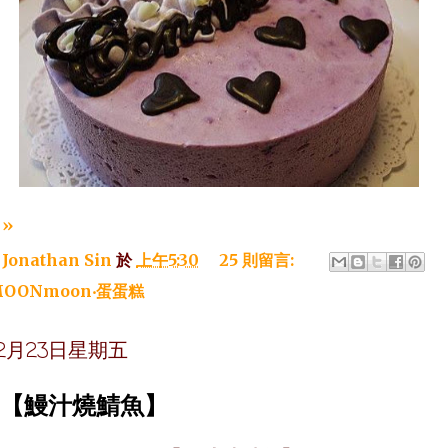
»
：
Jonathan Sin
於
上午5:30
25 則留言:
OONmoon‧蛋蛋糕
年12月23日星期五
~【鰻汁燒鯖魚】