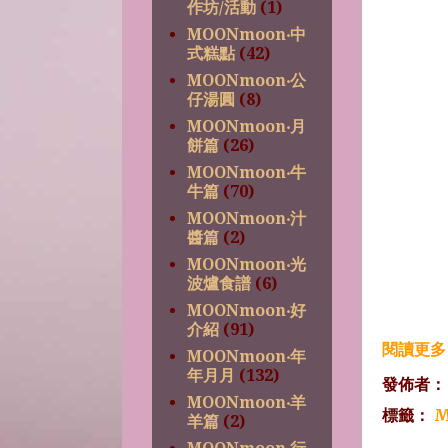
作坊/活動
(1)
MOONmoon‧中
式糕點
(42)
MOONmoon‧公
仔湯圓
(8)
MOONmoon‧月
餅篇
(26)
MOONmoon‧牛
牛篇
(70)
MOONmoon‧汁
醬篇
(2)
MOONmoon‧光
波爐食譜
(6)
MOONmoon‧好
介紹
(91)
閱讀更多 
MOONmoon‧年
年月月
(132)
發佈者
MOONmoon‧羊
標籤：
M
羊篇
(2)