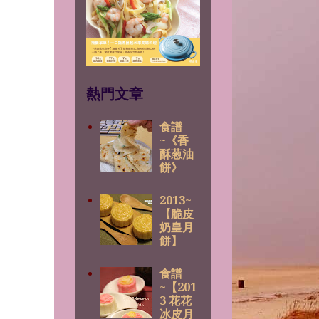
熱門文章
食譜
~《香
酥葱油
餅》
2013~
【脆皮
奶皇月
餅】
食譜
~【201
3 花花
冰皮月