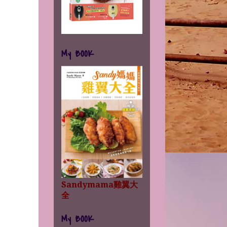
My BOOK
Sandymama雞翼大
全
My BOOK