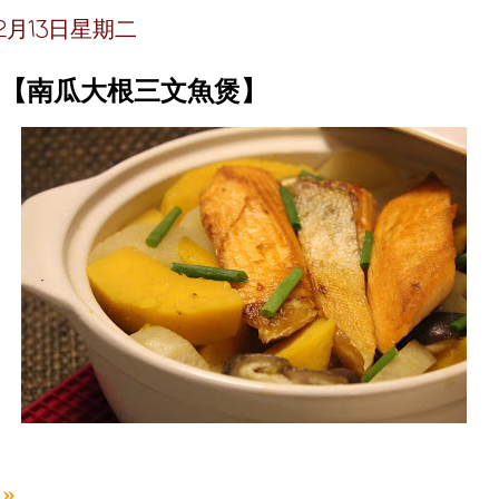
年12月13日星期二
~【南瓜大根三文魚煲】
»