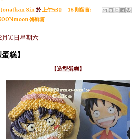
：
Jonathan Sin
於
上午5:30
18 則留言:
OONmoon‧海鮮篇
年12月10日星期六
型蛋糕】
【造型蛋糕】