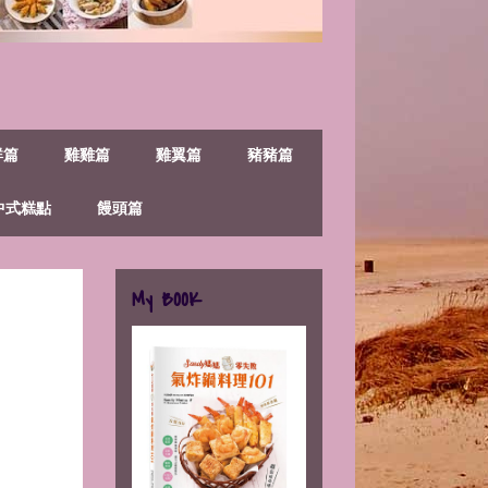
鮮篇
雞雞篇
雞翼篇
豬豬篇
中式糕點
饅頭篇
My BOOK