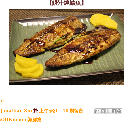
【鰻汁燒鯖魚】
»
：
Jonathan Sin
於
上午5:30
18 則留言:
OONmoon‧海鮮篇