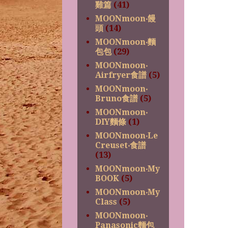
雞篇
(41)
MOONmoon‧饅
頭
(14)
MOONmoon‧麵
包包
(29)
MOONmoon‧
Airfryer食譜
(5)
MOONmoon‧
Bruno食譜
(5)
MOONmoon‧
DIY麵條
(1)
MOONmoon‧Le
Creuset‧食譜
(13)
MOONmoon‧My
BOOK
(5)
MOONmoon‧My
Class
(5)
MOONmoon‧
Panasonic麵包