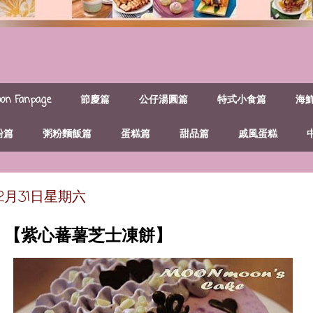
n Fanpage
節慶篇
公仔湯圓篇
特式小食篇
海
粉篇
粥粉麵飯篇
蛋糕篇
甜品篇
戚風蛋糕
年12月31日星期六
~ 【紫心蕃薯芝士凍餅】