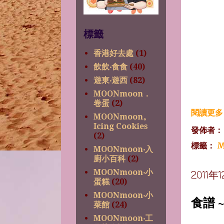
標籤
香港好去處
(1)
飲飲‧食食
(40)
遊東‧遊西
(82)
MOONmoon．
卷蛋
(2)
閱讀更多 
MOONmoon。
Icing Cookies
發佈者
(2)
標籤：
M
MOONmoon‧入
廚小百科
(2)
MOONmoon‧小
2011
蛋糕
(20)
MOONmoon‧小
食譜 
菜館
(24)
MOONmoon‧工