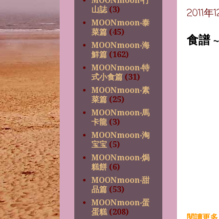
MOONmoon‧行
山誌
(3)
2011
MOONmoon‧泰
菜篇
(45)
食譜 
MOONmoon‧海
鮮篇
(162)
MOONmoon‧特
式小食篇
(31)
MOONmoon‧素
菜篇
(25)
MOONmoon‧馬
卡龍
(3)
MOONmoon‧淘
宝宝
(5)
MOONmoon‧焗
糕餅
(6)
MOONmoon‧甜
品篇
(53)
MOONmoon‧蛋
蛋糕
(208)
閱讀更多 