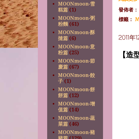
MOONmoon‧雪
發佈者
糕篇
(1)
MOONmoon‧粥
標籤：
M
粉麵
(61)
MOONmoon‧酥
2011
撻篇
(6)
MOONmoon‧意
【造
粉篇
(25)
MOONmoon‧節
慶篇
(67)
MOONmoon‧餃
子
(1)
MOONmoon‧餅
餅篇
(12)
MOONmoon‧增
值篇
(14)
MOONmoon‧蔬
菜篇
(46)
MOONmoon‧豬
豬篇
(129)