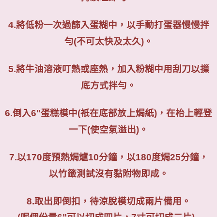
4.
將低粉一次過篩入蛋糊中，以手動打蛋器慢慢拌
勻
(
不可太快及太久
)
。
5.
將牛油溶液叮熱或座熱，加入粉糊中用刮刀以摷
底方式拌勻。
6.
倒入
6"
蛋糕模中
(
祇在底部放上焗紙
)
，在枱上輕登
一下
(
使空氣溢出
)
。
7.
以
170
度預熱焗爐
10
分鐘，以
180
度焗
25
分鐘，
以竹籤測試沒有黏附物即成。
8.
取出即倒扣，待涼脫模切成兩片備用。