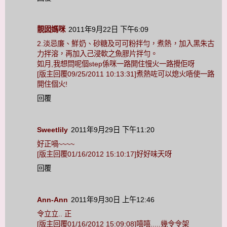
靚囡媽咪
2011年9月22日 下午6:09
2.淡忌廉、鮮奶、砂糖及可可粉拌勻，煮熱，加入黑朱古
力拌溶，再加入己浸軟之魚膠片拌勻。
如月,我想問呢個step係咪一路開住慢火一路攪佢呀
[版主回覆09/25/2011 10:13:31]煮熱咗可以熄火唔使一路
開住個火!
回覆
Sweetlily
2011年9月29日 下午11:20
好正喎~~~~
[版主回覆01/16/2012 15:10:17]好好味天呀
回覆
Ann-Ann
2011年9月30日 上午12:46
令立立.. 正
[版主回覆01/16/2012 15:09:08]嘻嘻.....幾令令架