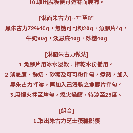
10.
取出脫模便可做餅面裝飾。
[
淋面朱古力
] ~7”
至
8”
黑朱古力
72%40g
，無糖可可粉
20g
，魚膠片
4g
，
牛奶
90g
，淡忌廉
40g
，砂糖
40g
[
淋面朱古力做法
]
1.
魚膠片用冰水浸軟，搾乾水份備用。
2.
淡忌廉、鮮奶、砂糖及可可粉拌勻，煮熱，加入
黑朱古力拌溶，再加入己浸軟之魚膠片拌勻。
3.
用慢火拌至均勻，熄火過篩、待涼至
25
度。
[
組合
]
1.
取出朱古力芝士蛋糕脫模