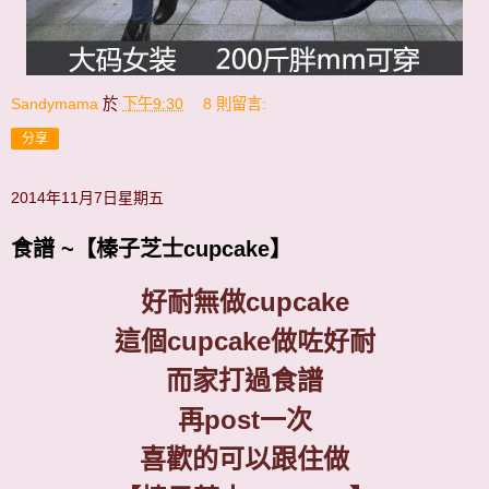
Sandymama
於
下午9:30
8 則留言:
分享
2014年11月7日星期五
食譜 ~【榛子芝士cupcake】
好耐無做
cupcake
這個
cupcake
做咗好耐
而家打過食譜
再
post
一次
喜歡的可以跟住做