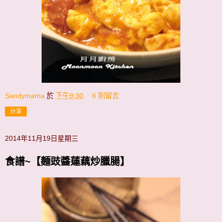
Sandymama
於
下午9:30
6 則留言:
分享
2014年11月19日星期三
食譜~【麵豉醬蓮藕炒臘腸】