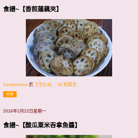
食譜~【香煎蓮藕夾】
Sandymama
於
下午9:30
16 則留言:
分享
2016年2月22日星期一
食譜~【酸瓜粟米吞拿魚醬】