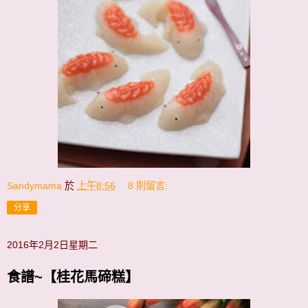
Sandymama
於
上午8:56
8 則留言:
分享
2016年2月2日星期二
食譜~【桂花馬碲糕】