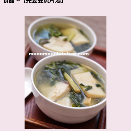
食譜 ~【芫荽雙魚片湯】