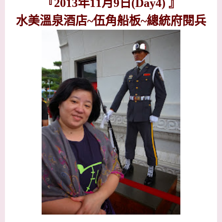
『
2013
年
11
月
9
日
(Day4
)
』
水美溫泉酒店~伍角船板~總統府閱兵