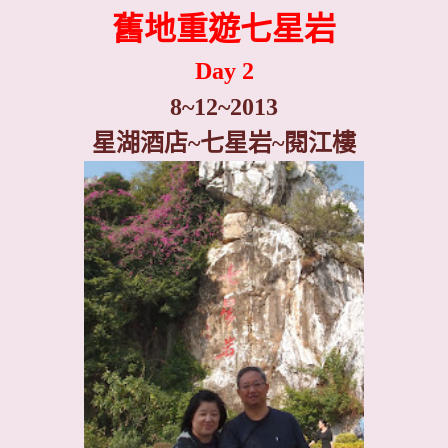
舊地重遊七星岩
Day 2
8~12~2013
星湖酒店
~
七星岩~閱江樓