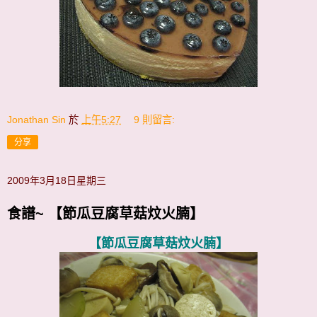
Jonathan Sin
於
上午5:27
9 則留言:
分享
2009年3月18日星期三
食譜~ 【節瓜豆腐草菇炆火腩】
【節瓜豆腐草菇炆火腩】