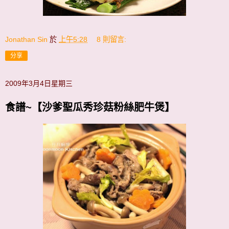
Jonathan Sin
於
上午5:28
8 則留言:
分享
2009年3月4日星期三
食譜~【沙爹聖瓜秀珍菇粉絲肥牛煲】