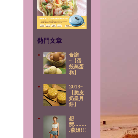
熱門文章
食譜
~【蛋
殼蒸蛋
糕】
2013~
【脆皮
奶皇月
餅】
想
變........
.燕姐!!!