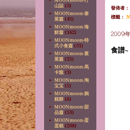
MOONmoon‧行
山誌
(3)
發佈者
MOONmoon‧泰
標籤：
M
菜篇
(45)
MOONmoon‧海
鮮篇
(162)
2009
MOONmoon‧特
式小食篇
(31)
食譜
MOONmoon‧素
菜篇
(25)
MOONmoon‧馬
卡龍
(3)
MOONmoon‧淘
宝宝
(5)
MOONmoon‧焗
糕餅
(6)
MOONmoon‧甜
品篇
(53)
MOONmoon‧蛋
蛋糕
(208)