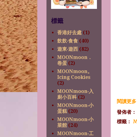
標籤
香港好去處
(1)
飲飲‧食食
(40)
遊東‧遊西
(82)
MOONmoon．
卷蛋
(2)
MOONmoon。
Icing Cookies
(2)
MOONmoon‧入
廚小百科
(2)
閱讀更多 
MOONmoon‧小
蛋糕
(20)
發佈者
MOONmoon‧小
標籤：
M
菜館
(24)
MOONmoon‧工