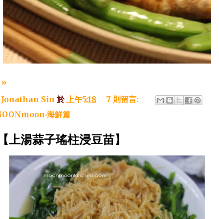
»
：
Jonathan Sin
於
上午5:18
7 則留言:
OONmoon‧海鮮篇
~【上湯蒜子瑤柱浸豆苗】