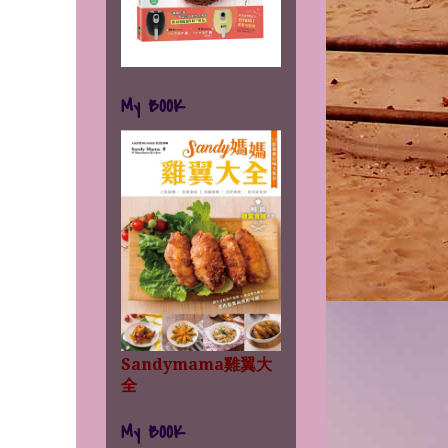
My BOOK
Sandymama雞翼大
全
My BOOK