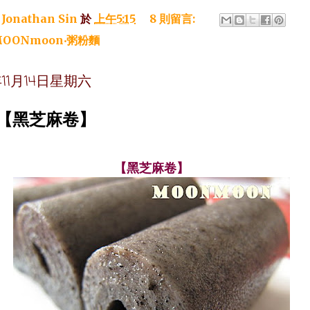
：
Jonathan Sin
於
上午5:15
8 則留言:
OONmoon‧粥粉麵
年11月14日星期六
~【黑芝麻卷】
【黑芝麻卷】