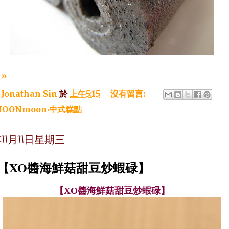
»
：
Jonathan Sin
於
上午5:15
沒有留言:
OONmoon‧中式糕點
年11月11日星期三
~【XO醬海鮮菇甜豆炒蝦碌】
【XO醬海鮮菇甜豆炒蝦碌】