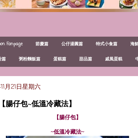
n Fanpage
節慶篇
公仔湯圓篇
特式小食篇
海
粉篇
粥粉麵飯篇
蛋糕篇
甜品篇
戚風蛋糕
年11月21日星期六
~【腸仔包~低溫冷藏法】
【腸仔包】
~低溫冷藏法~