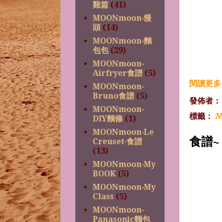
雞篇
(41)
MOONmoon‧饅
頭
(14)
MOONmoon‧麵
包包
(29)
MOONmoon‧
Airfryer食譜
(5)
閱讀更多 
MOONmoon‧
Bruno食譜
(5)
發佈者
MOONmoon‧
標籤：
M
DIY麵條
(1)
MOONmoon‧Le
食譜
Creuset‧食譜
(13)
MOONmoon‧My
BOOK
(5)
MOONmoon‧My
Class
(5)
MOONmoon‧
Panasonic麵包