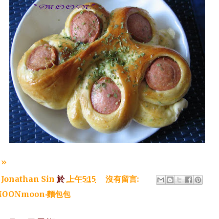
»
：
Jonathan Sin
於
上午5:15
沒有留言:
OONmoon‧麵包包