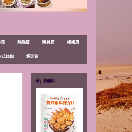
鮮篇
雞雞篇
雞翼篇
豬豬篇
中式糕點
饅頭篇
My BOOK