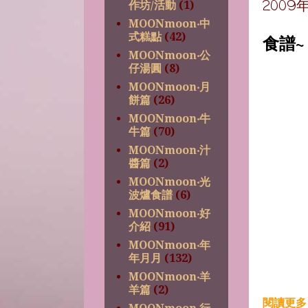
2009
作坊/活動
(1)
MOONmoon‧中
式糕點
(42)
食譜
MOONmoon‧公
仔湯圓
(8)
MOONmoon‧月
餅篇
(26)
MOONmoon‧牛
牛篇
(70)
MOONmoon‧汁
醬篇
(2)
MOONmoon‧光
波爐食譜
(6)
MOONmoon‧好
介紹
(91)
MOONmoon‧年
年月月
(132)
MOONmoon‧羊
羊篇
(2)
閱讀更多 