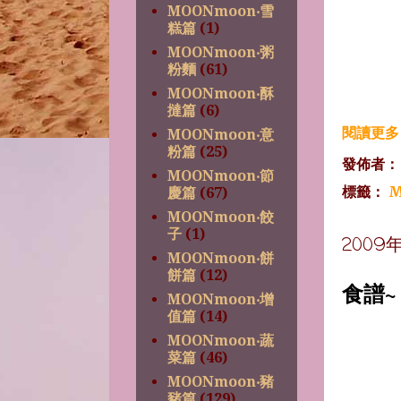
MOONmoon‧雪
糕篇
(1)
MOONmoon‧粥
粉麵
(61)
MOONmoon‧酥
撻篇
(6)
閱讀更多 
MOONmoon‧意
粉篇
(25)
發佈者
MOONmoon‧節
標籤：
M
慶篇
(67)
MOONmoon‧餃
子
(1)
2009
MOONmoon‧餅
餅篇
(12)
食譜
MOONmoon‧增
值篇
(14)
MOONmoon‧蔬
菜篇
(46)
MOONmoon‧豬
豬篇
(129)