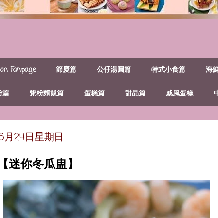
n Fanpage
節慶篇
公仔湯圓篇
特式小食篇
海
粉篇
粥粉麵飯篇
蛋糕篇
甜品篇
戚風蛋糕
年6月24日星期日
~【迷你冬瓜盅】