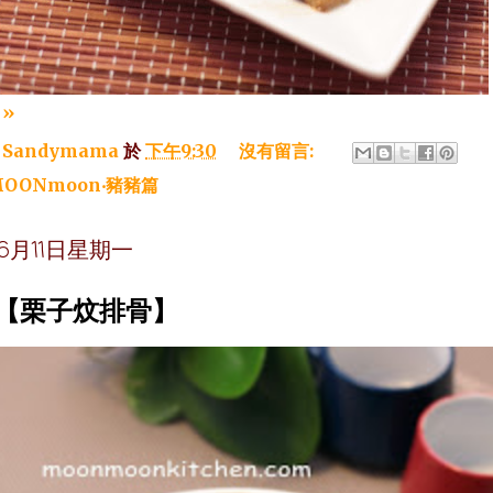
»
：
Sandymama
於
下午9:30
沒有留言:
OONmoon‧豬豬篇
年6月11日星期一
~【栗子炆排骨】