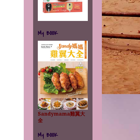
My BOOK
Sandymama雞翼大
全
My BOOK