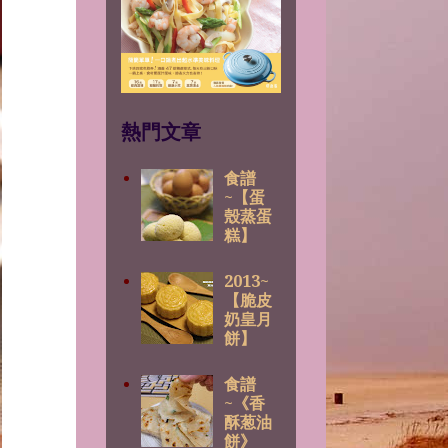
熱門文章
食譜
~【蛋
殼蒸蛋
糕】
2013~
【脆皮
奶皇月
餅】
食譜
~《香
酥葱油
餅》