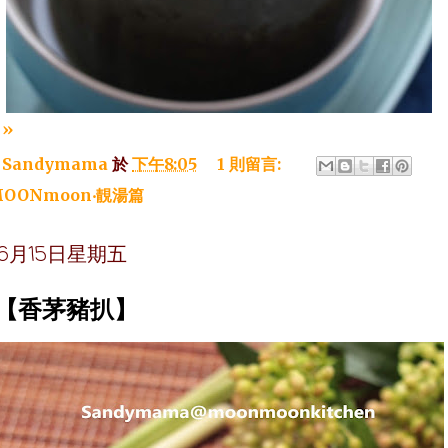
»
：
Sandymama
於
下午8:05
1 則留言:
OONmoon‧靚湯篇
年6月15日星期五
~【香茅豬扒】