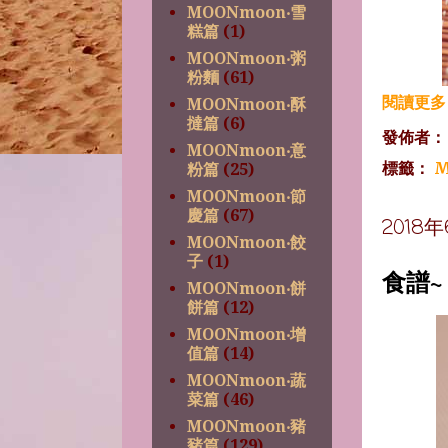
MOONmoon‧雪
糕篇
(1)
MOONmoon‧粥
粉麵
(61)
閱讀更多 
MOONmoon‧酥
撻篇
(6)
發佈者
MOONmoon‧意
標籤：
M
粉篇
(25)
MOONmoon‧節
慶篇
(67)
2018
MOONmoon‧餃
子
(1)
食譜
MOONmoon‧餅
餅篇
(12)
MOONmoon‧增
值篇
(14)
MOONmoon‧蔬
菜篇
(46)
MOONmoon‧豬
豬篇
(129)