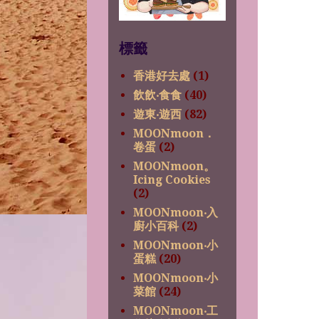
標籤
香港好去處
(1)
飲飲‧食食
(40)
遊東‧遊西
(82)
MOONmoon．
卷蛋
(2)
MOONmoon。
Icing Cookies
(2)
MOONmoon‧入
廚小百科
(2)
MOONmoon‧小
蛋糕
(20)
MOONmoon‧小
菜館
(24)
MOONmoon‧工