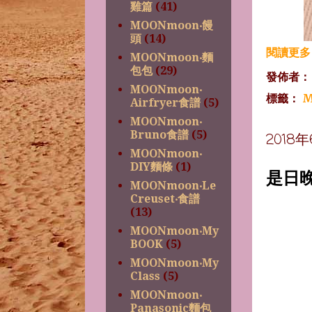
雞篇
(41)
MOONmoon‧饅
頭
(14)
閱讀更多 
MOONmoon‧麵
包包
(29)
發佈者
MOONmoon‧
標籤：
M
Airfryer食譜
(5)
MOONmoon‧
Bruno食譜
(5)
2018
MOONmoon‧
DIY麵條
(1)
是日
MOONmoon‧Le
Creuset‧食譜
(13)
MOONmoon‧My
BOOK
(5)
MOONmoon‧My
Class
(5)
MOONmoon‧
Panasonic麵包