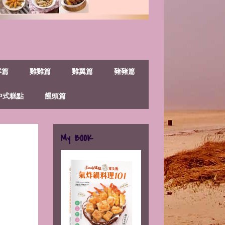
鮮篇
雞雞篇
雞翼篇
豬豬篇
中式糕點
饅頭篇
My BOOK