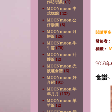
作坊/活動
(1)
MOONmoon‧中
式糕點
(42)
MOONmoon‧公
仔湯圓
(8)
MOONmoon‧月
閱讀更多 
餅篇
(26)
發佈者
MOONmoon‧牛
牛篇
(70)
標籤：
M
MOONmoon‧汁
醬篇
(2)
2018
MOONmoon‧光
波爐食譜
(6)
食譜
MOONmoon‧好
介紹
(91)
MOONmoon‧年
年月月
(132)
MOONmoon‧羊
羊篇
(2)