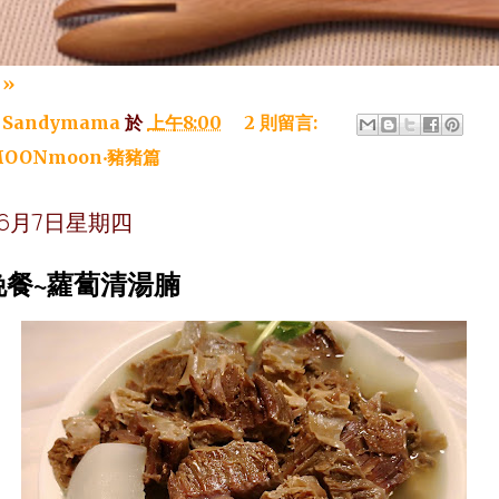
»
：
Sandymama
於
上午8:00
2 則留言:
OONmoon‧豬豬篇
年6月7日星期四
晚餐~蘿蔔清湯腩