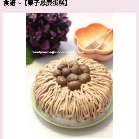
食譜 ~【栗子忌廉蛋糕】