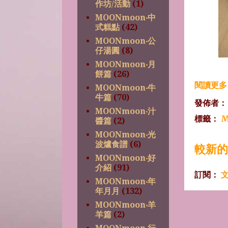
作坊/活動
(1)
MOONmoon‧中
式糕點
(42)
MOONmoon‧公
仔湯圓
(8)
MOONmoon‧月
餅篇
(26)
閱讀更多 
MOONmoon‧牛
牛篇
(70)
發佈者
MOONmoon‧汁
標籤：
M
醬篇
(2)
MOONmoon‧光
波爐食譜
(6)
較新的
MOONmoon‧好
介紹
(91)
訂閱：
文
MOONmoon‧年
年月月
(132)
MOONmoon‧羊
羊篇
(2)