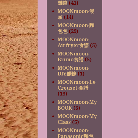
雞篇
(41)
MOONmoon‧饅
頭
(14)
MOONmoon‧麵
包包
(29)
MOONmoon‧
Airfryer食譜
(5)
MOONmoon‧
Bruno食譜
(5)
MOONmoon‧
DIY麵條
(1)
MOONmoon‧Le
Creuset‧食譜
(13)
MOONmoon‧My
BOOK
(5)
MOONmoon‧My
Class
(5)
MOONmoon‧
Panasonic麵包