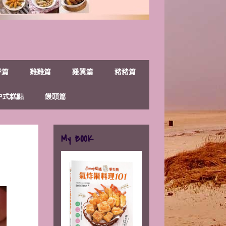
鮮篇
雞雞篇
雞翼篇
豬豬篇
中式糕點
饅頭篇
My BOOK