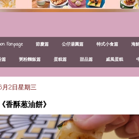
n Fanpage
節慶篇
公仔湯圓篇
特式小食篇
海
粉篇
粥粉麵飯篇
蛋糕篇
甜品篇
戚風蛋糕
年6月2日星期三
~《香酥葱油餅》