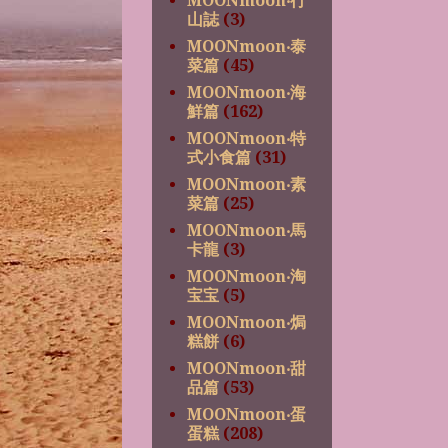
MOONmoon‧行
山誌
(3)
MOONmoon‧泰
菜篇
(45)
MOONmoon‧海
鮮篇
(162)
MOONmoon‧特
式小食篇
(31)
MOONmoon‧素
菜篇
(25)
MOONmoon‧馬
卡龍
(3)
MOONmoon‧淘
宝宝
(5)
MOONmoon‧焗
糕餅
(6)
MOONmoon‧甜
品篇
(53)
MOONmoon‧蛋
蛋糕
(208)