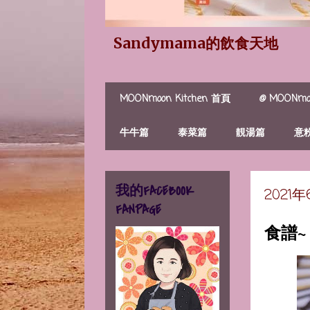
Sandymama的飲食天地
MOONmoon Kitchen 首頁
@ MOONmoo
牛牛篇
泰菜篇
靚湯篇
意
我的FACEBOOK
2021
FANPAGE
食譜