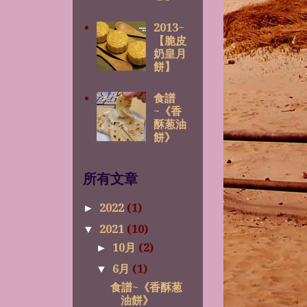
2013~
【脆皮
奶皇月
餅】
食譜
~《香
酥葱油
餅》
所有文章
2022
(1)
►
2021
(10)
▼
10月
(2)
►
6月
(1)
▼
食譜~《香酥葱
油餅》