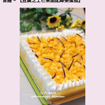
食譜 ~ 【豆腐芝士芒果面配綠茶蛋糕】