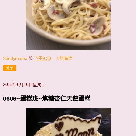
Sandymama
於
下午9:30
4 則留言:
分享
2015年6月16日星期二
0606~蛋糕班~焦糖杏仁天使蛋糕