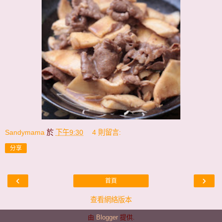
Sandymama
於
下午9:30
4 則留言:
分享
‹
›
首頁
查看網絡版本
由
Blogger
提供.