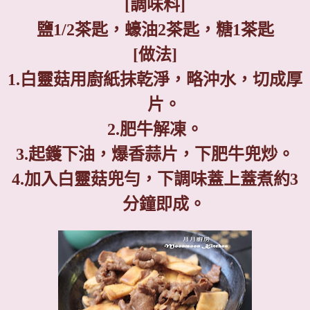
[
調味料
]
鹽
1/2
茶匙，蠔油
2
茶匙，糖
1
茶匙
[
做法
]
1.
白靈菇用廚紙抹乾淨，略沖水，切成厚
片。
2.
肥牛解凍。
3.
起鑊下油，爆香蒜片，下肥牛兜炒。
4.
加入白靈菇兜勻，下調味蓋上蓋煮約
3
分鐘即成。