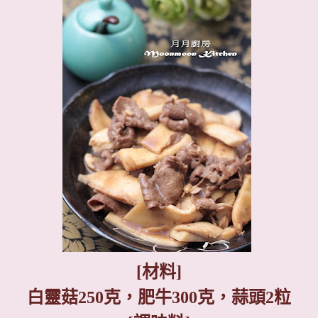
[
材料
]
白靈菇
250
克，肥牛
300
克，蒜頭
2
粒