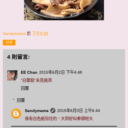
Sandymama
於
下午9:30
分享
4 則留言:
EE Chan
2015年6月2日 下午4:48
“白靈菇”未見過添.
回覆
回覆
Sandymama
2015年6月3日 上午6:44
係有白色紙包住的，大到好似拳頭咁大