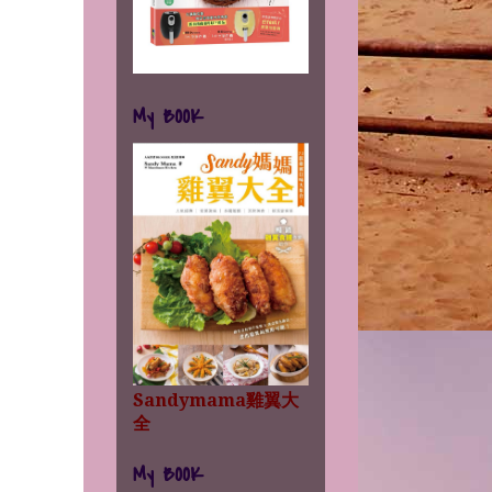
My BOOK
Sandymama雞翼大
全
My BOOK