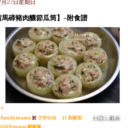
年7月27日星期日
茜馬碲豬肉釀節瓜筒】~附食譜
»
：
Sandymama
於
下午9:30
13 則留言:
OONmoon‧豬豬篇