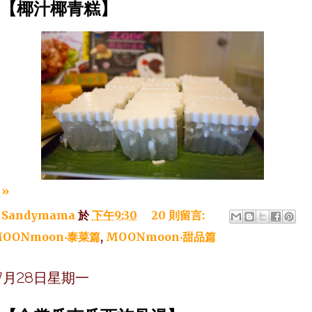
~【椰汁椰青糕】
»
：
Sandymama
於
下午9:30
20 則留言:
OONmoon‧泰菜篇
,
MOONmoon‧甜品篇
年7月28日星期一