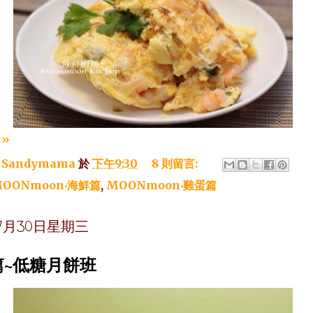
»
：
Sandymama
於
下午9:30
8 則留言:
OONmoon‧海鮮篇
,
MOONmoon‧雞蛋篇
年7月30日星期三
篇~低糖月餅班