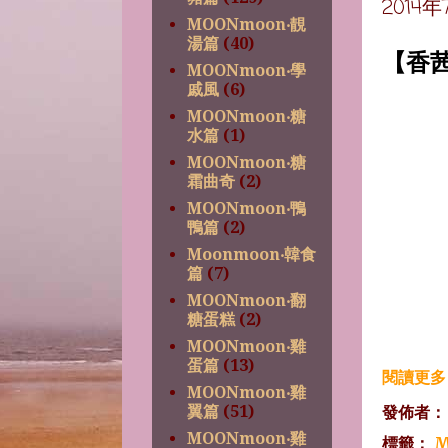
2014
MOONmoon‧靚
湯篇
(40)
【香
MOONmoon‧學
戚風
(6)
MOONmoon‧糖
水篇
(1)
MOONmoon‧糖
霜曲奇
(2)
MOONmoon‧鴨
鴨篇
(2)
Moonmoon‧韓食
篇
(7)
MOONmoon‧翻
糖蛋糕
(2)
MOONmoon‧雞
蛋篇
(13)
閱讀更多 
MOONmoon‧雞
發佈者
翼篇
(51)
MOONmoon‧雞
標籤：
M