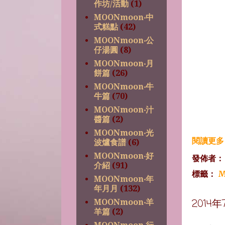
作坊/活動
(1)
MOONmoon‧中
式糕點
(42)
MOONmoon‧公
仔湯圓
(8)
MOONmoon‧月
餅篇
(26)
MOONmoon‧牛
牛篇
(70)
MOONmoon‧汁
醬篇
(2)
MOONmoon‧光
閱讀更多 
波爐食譜
(6)
MOONmoon‧好
發佈者
介紹
(91)
標籤：
M
MOONmoon‧年
年月月
(132)
2014
MOONmoon‧羊
羊篇
(2)