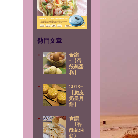
熱門文章
食譜
~【蛋
殼蒸蛋
糕】
2013~
【脆皮
奶皇月
餅】
食譜
~《香
酥葱油
餅》