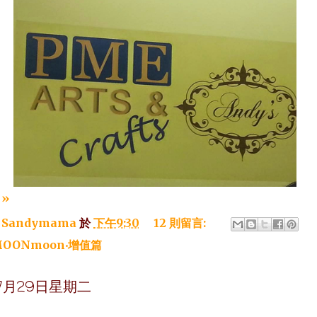
»
：
Sandymama
於
下午9:30
12 則留言:
OONmoon‧增值篇
年7月29日星期二