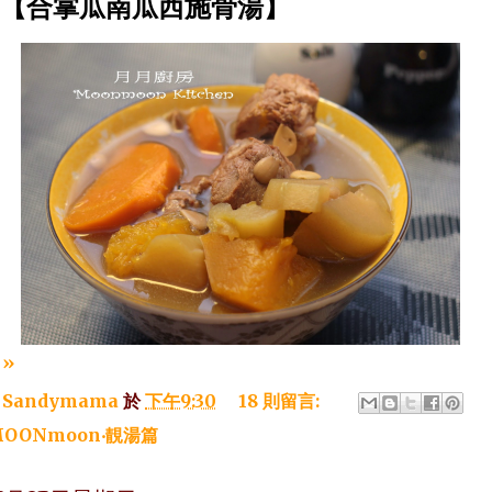
~【合掌瓜南瓜西施骨湯】
»
：
Sandymama
於
下午9:30
18 則留言:
OONmoon‧靚湯篇