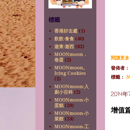
標籤
香港好去處
(1)
飲飲‧食食
(40)
遊東‧遊西
(82)
MOONmoon．
閱讀更多 
卷蛋
(2)
發佈者
MOONmoon。
Icing Cookies
標籤：
M
(2)
MOONmoon‧入
廚小百科
(2)
2014
MOONmoon‧小
蛋糕
(20)
增值
MOONmoon‧小
菜館
(24)
MOONmoon‧工