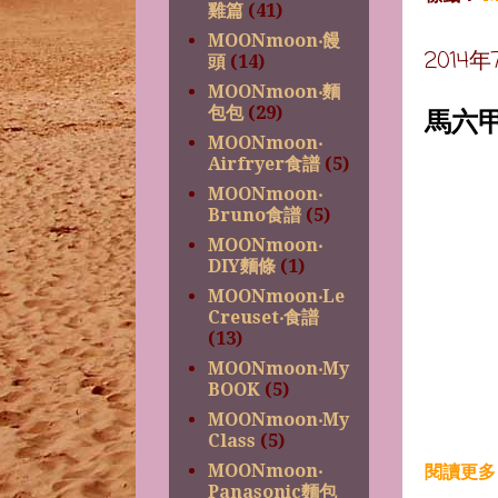
雞篇
(41)
MOONmoon‧饅
2014
頭
(14)
MOONmoon‧麵
馬六
包包
(29)
MOONmoon‧
Airfryer食譜
(5)
MOONmoon‧
Bruno食譜
(5)
MOONmoon‧
DIY麵條
(1)
MOONmoon‧Le
Creuset‧食譜
(13)
MOONmoon‧My
BOOK
(5)
MOONmoon‧My
Class
(5)
MOONmoon‧
閱讀更多 
Panasonic麵包