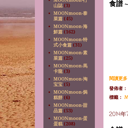
MOONmoon‧行
食譜 
山誌
(3)
MOONmoon‧泰
菜篇
(45)
MOONmoon‧海
鮮篇
(162)
MOONmoon‧特
式小食篇
(31)
MOONmoon‧素
菜篇
(25)
MOONmoon‧馬
卡龍
(3)
閱讀更多 
MOONmoon‧淘
宝宝
(5)
發佈者
MOONmoon‧焗
標籤：
M
糕餅
(6)
MOONmoon‧甜
品篇
(53)
2014
MOONmoon‧蛋
蛋糕
(208)