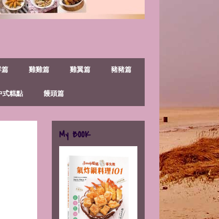
鮮篇
雞雞篇
雞翼篇
豬豬篇
中式糕點
饅頭篇
My BOOK