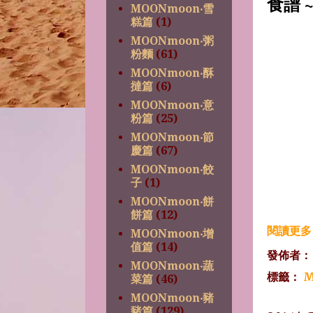
食譜 
MOONmoon‧雪
糕篇
(1)
MOONmoon‧粥
粉麵
(61)
MOONmoon‧酥
撻篇
(6)
MOONmoon‧意
粉篇
(25)
MOONmoon‧節
慶篇
(67)
MOONmoon‧餃
子
(1)
MOONmoon‧餅
餅篇
(12)
閱讀更多 
MOONmoon‧增
值篇
(14)
發佈者
MOONmoon‧蔬
標籤：
M
菜篇
(46)
MOONmoon‧豬
豬篇
(129)