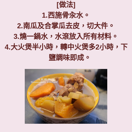
[
做法
]
1.
西施骨汆水。
2.
南瓜及合掌瓜去皮，切大件。
3.
燒一鍋水，水滾放入所有材料。
4.
大火煲半小時，轉中火煲多
2
小時，下
鹽調味即成。