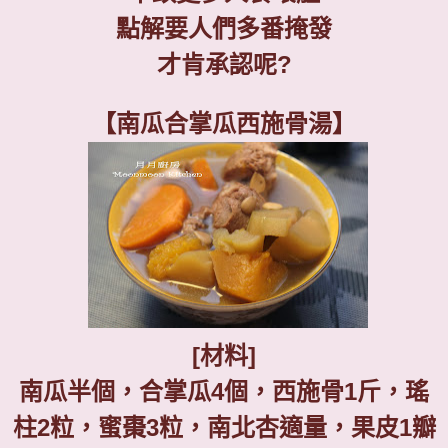
點解要人們多番掩發
才肯承認呢
?
【南瓜合掌瓜西施骨湯】
[
材料
]
南瓜半個，合掌瓜
4
個，西施骨
1
斤，瑤
柱
2
粒，蜜棗
3
粒，南北杏適量，果皮
1
瓣