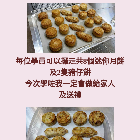
每位學員可以攞走共
8
個迷你月餅
及
2
隻豬仔餅
今次學咗我一定會做給家人
及送禮