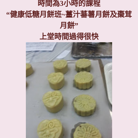
時間為
3
小時的課程
“
健康低糖月餅班
~
薑汁蕃薯月餅及棗茸
月餅
”
上堂時間過得很快