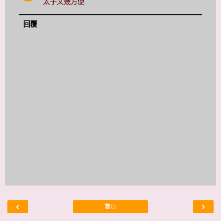
太子又幾方便
回覆
‹
›
首頁