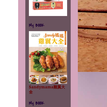
My BOOK
Sandymama雞翼大
全
My BOOK