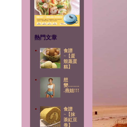
熱門文章
食譜
~【蛋
殼蒸蛋
糕】
想
變........
.燕姐!!!
食譜
~【抹
茶紅豆
卷】