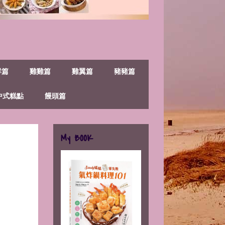
鮮篇
雞雞篇
雞翼篇
豬豬篇
中式糕點
饅頭篇
My BOOK