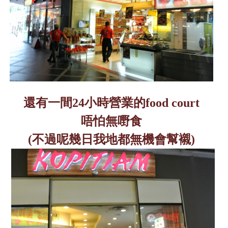
還有一間
24
小時營業的
food court
唔怕無嘢食
(
不過呢幾日我地都無機會幫襯
)