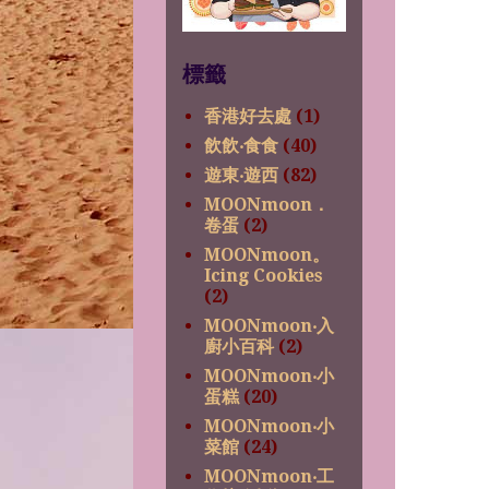
標籤
香港好去處
(1)
飲飲‧食食
(40)
遊東‧遊西
(82)
MOONmoon．
卷蛋
(2)
MOONmoon。
Icing Cookies
(2)
MOONmoon‧入
廚小百科
(2)
MOONmoon‧小
蛋糕
(20)
MOONmoon‧小
菜館
(24)
MOONmoon‧工