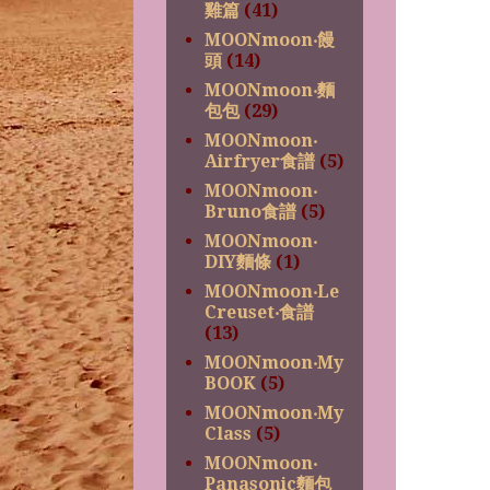
雞篇
(41)
MOONmoon‧饅
頭
(14)
MOONmoon‧麵
包包
(29)
MOONmoon‧
Airfryer食譜
(5)
MOONmoon‧
Bruno食譜
(5)
MOONmoon‧
DIY麵條
(1)
MOONmoon‧Le
Creuset‧食譜
(13)
MOONmoon‧My
BOOK
(5)
MOONmoon‧My
Class
(5)
MOONmoon‧
Panasonic麵包