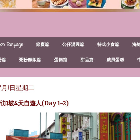
n Fanpage
節慶篇
公仔湯圓篇
特式小食篇
海
粉篇
粥粉麵飯篇
蛋糕篇
甜品篇
戚風蛋糕
年7月1日星期二
新加坡4天自遊人(Day 1~2)