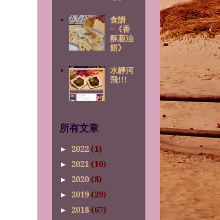
食譜
~《香
酥葱油
餅》
水靜河
飛!!!
所有文章
2022
(1)
►
2021
(10)
►
2020
(8)
►
2019
(29)
►
2018
(67)
►