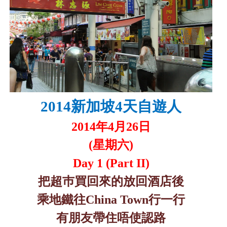
2014
新加坡
4
天自遊人
2
014
年
4
月
26
日
(
星期六
)
Day 1 (Part II)
把超巿買回來的放回酒店後
乘地鐵往
China Town
行一行
有朋友帶住唔使認路