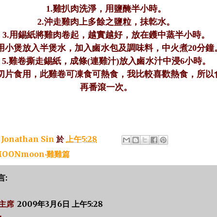
1.
雞扒肉洗淨，用鹽醃半小時。
2.
沖走雞肉上多餘之鹽粒，抺亁水。
3.
用錫紙將雞肉卷起，越實越好，放在鑊中蒸半小時。
用小煲放入半煲水，加入鹵水包及調味料，中火煮
20
分鐘
5.
雞卷撕走錫紙，成條
(
連雞汁
)
放入鹵水汁中浸
6
小時。
切片食用，此雞卷可凍食可熱食，我比較喜歡熱食，所以
再番滾一次。
：
Jonathan Sin
於
上午5:28
OONmoon‧雞雞篇
言:
主席
2009年3月6日 上午5:28