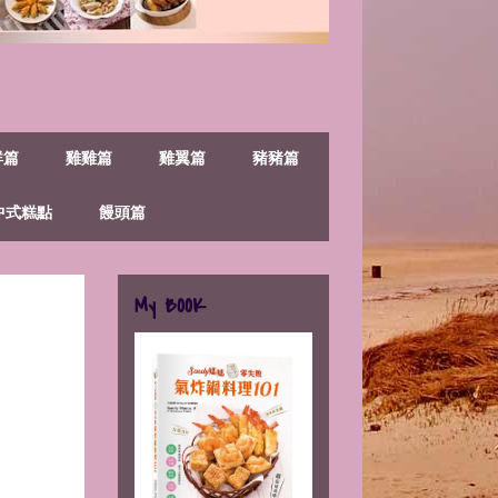
鮮篇
雞雞篇
雞翼篇
豬豬篇
中式糕點
饅頭篇
My BOOK