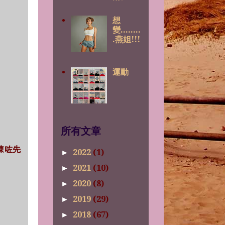
想
變........
.燕姐!!!
運動
所有文章
埋凍咗先
2022
(1)
►
2021
(10)
►
2020
(8)
►
2019
(29)
►
2018
(67)
►