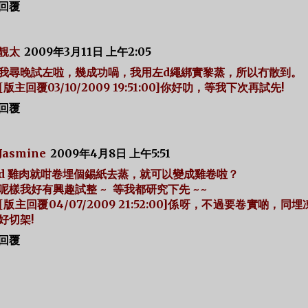
回覆
靚太
2009年3月11日 上午2:05
我尋晚試左啦，幾成功喎，我用左d繩綁實黎蒸，所以冇散到。
[版主回覆03/10/2009 19:51:00]你好叻，等我下次再試先!
回覆
Jasmine
2009年4月8日 上午5:51
d 雞肉就咁卷埋個錫紙去蒸，就可以變成雞卷啦？
呢樣我好有興趣試整 ~ 等我都研究下先 ~~
[版主回覆04/07/2009 21:52:00]係呀，不過要卷實啲，同
好切架!
回覆