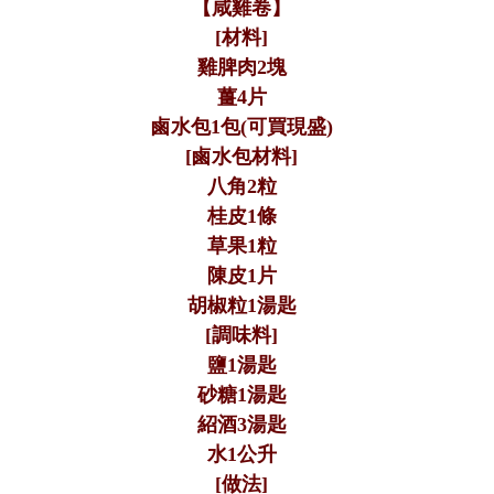
【咸雞卷】
[
材料
]
雞脾肉
2
塊
薑
4
片
鹵水包
1
包
(
可買現盛
)
[
鹵水包材料
]
八角
2
粒
桂皮
1
條
草果
1
粒
陳皮
1
片
胡椒粒
1
湯匙
[
調味料
]
鹽
1
湯匙
砂糖
1
湯匙
紹酒
3
湯匙
水
1
公升
[
做法
]