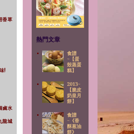
係用香草
熱門文章
食譜
~【蛋
殼蒸蛋
味!
糕】
2013~
【脆皮
奶皇月
餅】
個鹵水
食譜
~《香
係九龍城
酥葱油
餅》