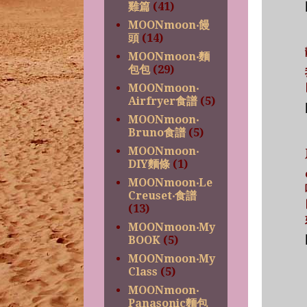
雞篇
(41)
MOONmoon‧饅
頭
(14)
MOONmoon‧麵
包包
(29)
MOONmoon‧
Airfryer食譜
(5)
MOONmoon‧
Bruno食譜
(5)
MOONmoon‧
DIY麵條
(1)
MOONmoon‧Le
Creuset‧食譜
(13)
MOONmoon‧My
BOOK
(5)
MOONmoon‧My
Class
(5)
MOONmoon‧
Panasonic麵包