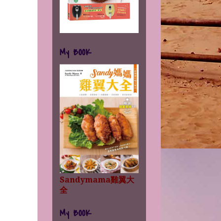
My BOOK
Sandymama雞翼大
全
My BOOK