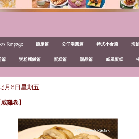
n Fanpage
節慶篇
公仔湯圓篇
特式小食篇
海
粉篇
粥粉麵飯篇
蛋糕篇
甜品篇
戚風蛋糕
年3月6日星期五
【咸雞卷】