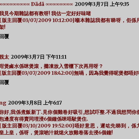
∞∞∞∞∞∞∞∞∞ Ðädä ∞∞∞∞∞∞∞∞
2009年3月7日 上午9:35
我見今期雜誌都有教呀! 我估一定好好味啫
[版主回覆03/07/2009 10:12:00]嗰本雜誌我都有睇呀，佢
架!
回覆
靚太
2009年3月7日 下午11:11
咁煲鹵水係咪煲滾，攤凍放入雪櫃下次再用呀？
[版主回覆03/07/2009 18:42:00]無喎，因為我覺得呢煲都唔好
回覆
ng
2009年3月8日 上午6:17
你好,我係煮飯新丁.見你個雞卷好吸引,想試吓整.不過我想問你
包邊度有得賣同埋浸6個鐘係咪唔駛煲住.
[版主回覆03/10/2009 19:52:00]唔好意思，遲咗先睇到，
皇上皇，係呀，煲滾啲汁就熄火放雞卷落去浸6個鐘!