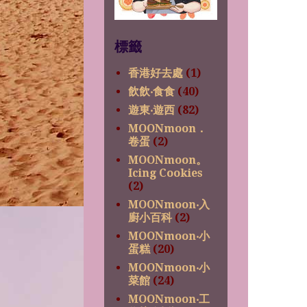
標籤
香港好去處
(1)
飲飲‧食食
(40)
遊東‧遊西
(82)
MOONmoon．
卷蛋
(2)
MOONmoon。
Icing Cookies
(2)
MOONmoon‧入
廚小百科
(2)
MOONmoon‧小
蛋糕
(20)
MOONmoon‧小
菜館
(24)
MOONmoon‧工