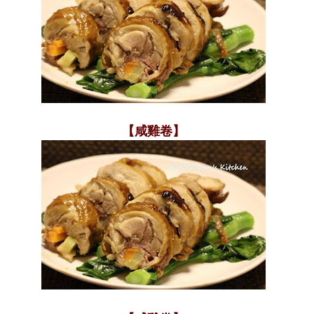
【咸雞卷】