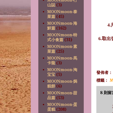
MOONmoon‧行
山誌
(3)
MOONmoon‧泰
菜篇
(45)
MOONmoon‧海
4.
鮮篇
(162)
MOONmoon‧特
6.
取出
式小食篇
(31)
MOONmoon‧素
菜篇
(25)
MOONmoon‧馬
卡龍
(3)
MOONmoon‧淘
發佈者
宝宝
(5)
標籤：
M
MOONmoon‧焗
糕餅
(6)
8 則留
MOONmoon‧甜
品篇
(53)
MOONmoon‧蛋
蛋糕
(208)