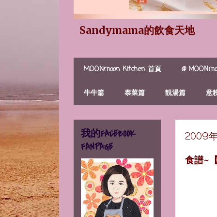
Sandymama的飲食天地
MOONmoon Kitchen 首頁
@ MOONmoo
牛牛篇
泰菜篇
靚湯篇
意
我的FACEBOOK
2009
FANPAGE
食譜~