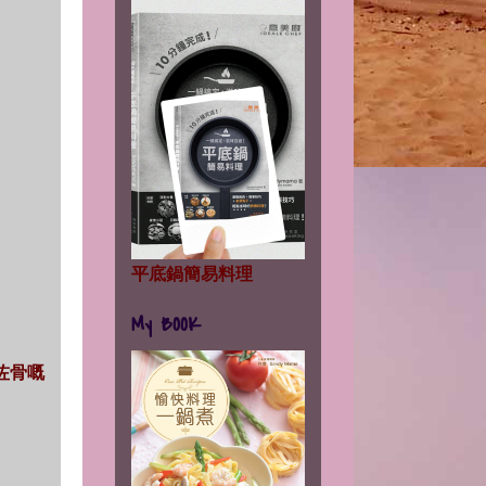
平底鍋簡易料理
My BOOK
起咗骨嘅