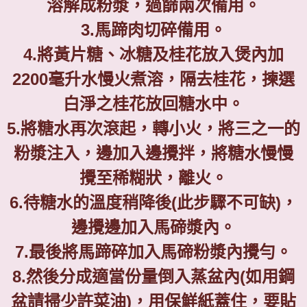
溶解成粉漿，過篩兩次備用。
3.
馬蹄肉切碎備用。
4.
將黃片糖、冰糖及桂花放入煲內加
2200
毫升水慢火煮溶，隔去桂花，揀選
白淨之桂花放回糖水中。
5.
將糖水再次滾起，轉小火，將三之一的
粉漿注入，邊加入邊攪拌，將糖水慢慢
攪至稀糊狀，離火。
6.
待糖水的溫度稍降後
(
此步驟不可缺
)
，
邊攪邊加入馬碲漿內。
7.
最後將馬蹄碎加入馬碲粉漿內攪勻。
8.
然後分成適當份量倒入蒸盆內
(
如用鋼
盆請掃少許菜油
)
，用保鮮紙蓋住，要貼