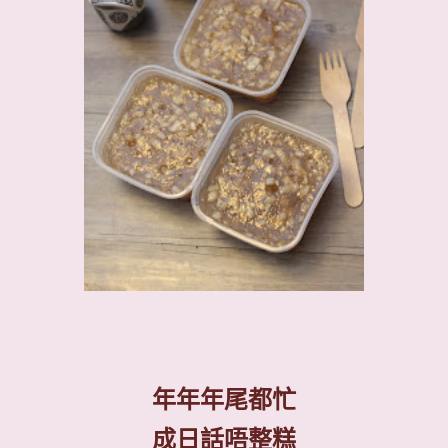
年年年尾都忙
成日話唔整糕