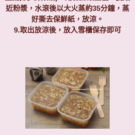
近粉漿，水滾後以大火蒸約
35
分鐘，蒸
好撕去保鮮紙，放涼。
9.
取出放涼後，放入雪櫃保存即可