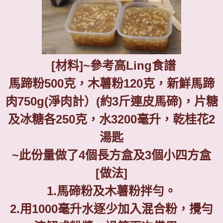
[
材料
]~
參考高
Ling
食譜
馬蹄粉
500
克，木薯粉
120
克，新鮮馬蹄
肉
750g(
淨肉計）
(
約
3
斤連皮馬碲
)
，片糖
及冰糖各
250
克，水
3200
毫升，乾桂花
2
湯匙
~
此份量做了
4
個長方盒及
3
個小四方盒
[
做法
]
1.
馬碲粉及木薯粉拌勻。
2.
用
1000
毫升水逐少加入混合粉，攪勻