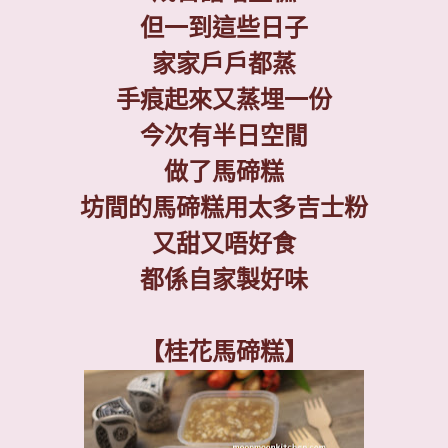
但一到這些日子
家家戶戶都蒸
手痕起來又蒸埋一份
今次有半日空閒
做了馬碲糕
坊間的馬碲糕用太多吉士粉
又甜又唔好食
都係自家製好味
【桂花馬碲糕】