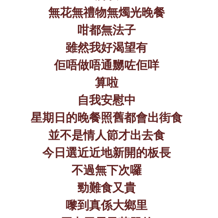
無花無禮物無燭光晚餐
咁都無法子
雖然我好渴望有
佢唔做唔通嬲咗佢咩
算啦
自我安慰中
星期日的晚餐照舊都會出街食
並不是情人節才出去食
今日選近近地新開的板長
不過無下次囉
勁難食又貴
嚟到真係大鄉里