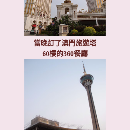
當晚訂了澳門旅遊塔
60
樓的
360
餐廳