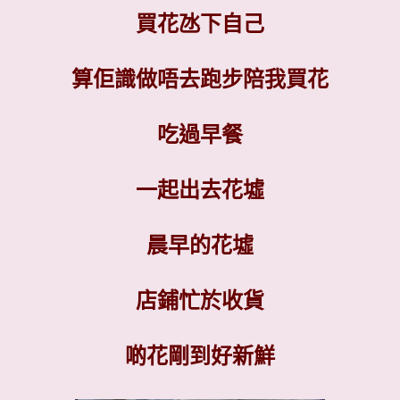
買花氹下自己
算佢識做唔去跑步陪我買花
吃過早餐
一起出去花墟
晨早的花墟
店鋪忙於收貨
啲花剛到好新鮮