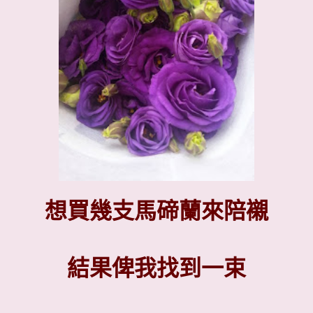
想買幾支馬碲蘭來陪襯
結果俾我找到一束