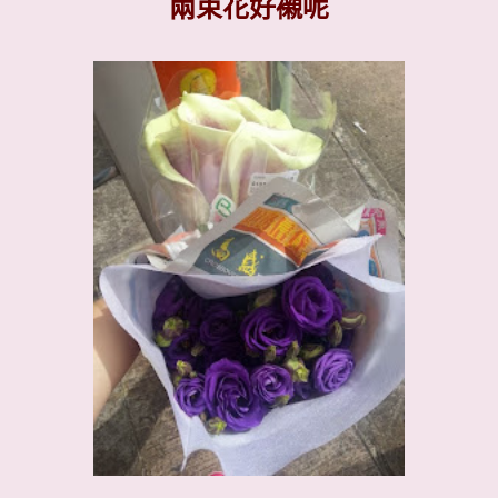
兩束花好襯呢