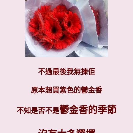
不過最後我無揀佢
原本想買紫色的鬱金香
鬱金香的
季節
不知是否不是