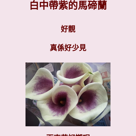
白中帶紫的馬碲蘭
好靚
真係好少見