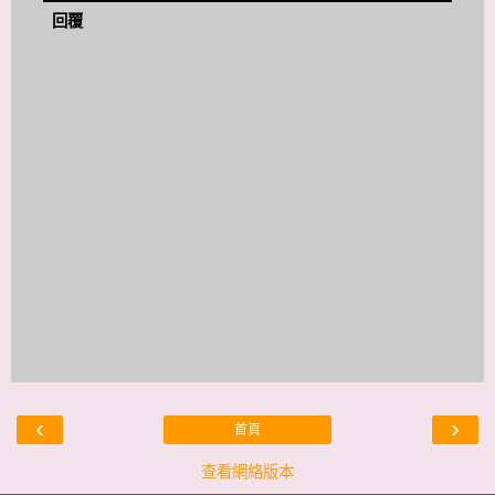
回覆
‹
›
首頁
查看網絡版本