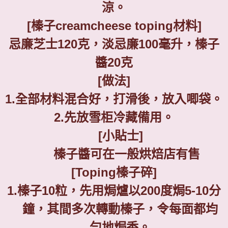
涼。
[
榛子
creamcheese toping
材料
]
忌廉芝士
120
克，淡忌廉
100
毫升，榛子
醬
20
克
[
做法
]
1.
全部材料混合好，打滑後，放入唧袋。
2.
先放雪柜冷藏備用。
[
小貼士
]
榛子醬可在一般烘焙店有售
[Toping
榛子碎
]
1.
榛子
10
粒，先用焗爐以
200
度焗
5-10
分
鐘，其間多次轉動榛子，令每面都均
勻地焗香。