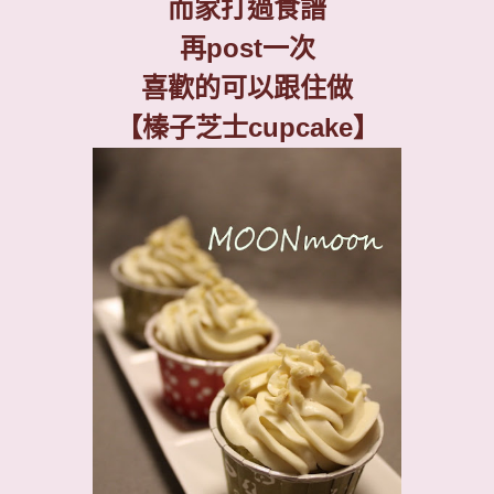
而家打過食譜
再
post
一次
喜歡的可以跟住做
【榛子芝士
cupcake
】