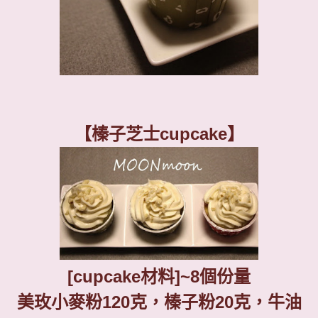
【榛子芝士
cupcake
】
[cupcake
材料
]~8
個份量
美玫
小麥粉
120
克，榛子粉
20
克
，牛油