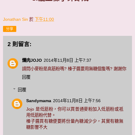
Jonathan Sin
於
下午11:00
分享
2 則留言:
爛肉JOJO
2014年11月8日 上午7:37
請問小麥粉是高筋粉嗎? 榛子醬要用無糖個隻嗎? 謝謝你
回覆
回覆
Sandymama
2014年11月8日 上午7:56
Jojo 是低筋粉，你可以買普通麥粉加入低筋粉或祇
用低筋粉代替。
榛子醬買有糖便要將份量內糖減少少，其實有糖無
糖影響不大