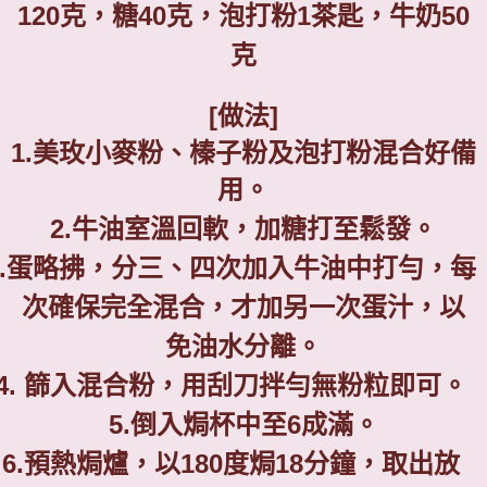
120
克
，糖
40
克
，泡打粉
1
茶匙，牛奶
50
克
[
做法
]
1.
美玫小麥粉、榛子粉及泡打粉混合好備
用。
2.
牛油室溫回軟，加糖打至鬆發。
.
蛋略拂，分三、四次加入牛油中打勻，每
次確保完全混合，才加另一次蛋汁，以
免油水分離。
4.
篩入混合粉，用刮刀拌勻無粉粒即可。
5.
倒入焗杯中至
6
成滿。
6.
預熱焗爐，以
180
度焗
18
分鐘，取出放