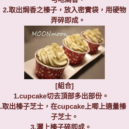
2.
取出焗香之榛子，放入密實袋，用硬物
弄碎即成。
[
組合
]
1.cupcake
切去頂部多出部份。
.
取出榛子芝士，在
cupcake
上唧上適量榛
子芝士。
3.
灑上榛子碎即成。