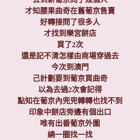
才知腰果曲奇在舊葡京售賣
好轉接問了很多人
才找到樂宮餅店
買了
2
次
還是記不清怎樣由商場穿過去
今次到澳門
己計劃要到葡京買曲奇
以為去過
2
次會記得
點知在葡京內兜兜轉轉也找不到
印象中餅店旁邊有個出口
唯有出番葡京外圍
繞一圈找一找