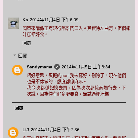
Ka
2014年11月4日 下午6:09
簡單來講係工商銀行隔離門口入。其實除左曲奇，佢個椰
汁糕都好食。
回覆
回覆
Sandymama
2014年11月5日 上午8:34
唔好意思，蛋撻的post我未寫好，刪除了，現在他們
也是不休做的，態度都係麻麻。
我今次都係記憶去買，因為次次都係商場行去，下
次識，因為仲有好多嘢要食，無試過椰汁糕
回覆
LiJ
2014年11月4日 下午7:36