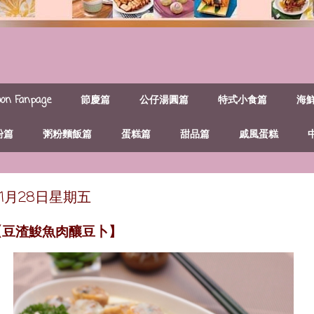
n Fanpage
節慶篇
公仔湯圓篇
特式小食篇
海
粉篇
粥粉麵飯篇
蛋糕篇
甜品篇
戚風蛋糕
年11月28日星期五
【豆渣鮻魚肉釀豆卜】