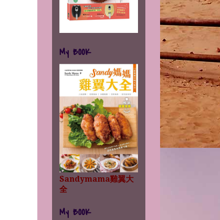
My BOOK
Sandymama雞翼大
全
My BOOK