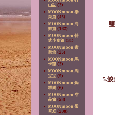
MOONmoon‧行
山誌
(3)
MOONmoon‧泰
菜篇
(45)
鹽
MOONmoon‧海
鮮篇
(162)
MOONmoon‧特
式小食篇
(31)
MOONmoon‧素
菜篇
(25)
MOONmoon‧馬
卡龍
(3)
MOONmoon‧淘
宝宝
(5)
5.
鮻
MOONmoon‧焗
糕餅
(6)
MOONmoon‧甜
品篇
(53)
MOONmoon‧蛋
蛋糕
(208)