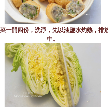
菜一開四份，洗淨，先以油鹽水灼熟，排
中。