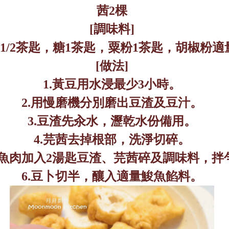
茜
2
棵
[
調味料
]
1/2
茶匙
，
糖
1
茶匙
，
粟粉
1
茶匙
，
胡椒粉適
[
做法
]
1.
黃豆用水浸最少
3
小時。
2.
用慢磨機分別磨出豆渣及豆汁。
3.
豆渣先汆水，瀝乾水份備用。
4.
芫茜去掉根部，洗淨切碎。
魚肉加入
2
湯匙豆渣、芫茜碎及調味料，拌
6.
豆卜切半，釀入適量鮻魚餡料。