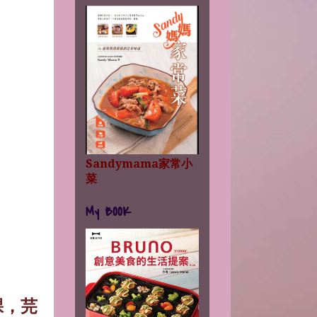
Sandymama家常小
菜
My BOOK
棵
，
芫