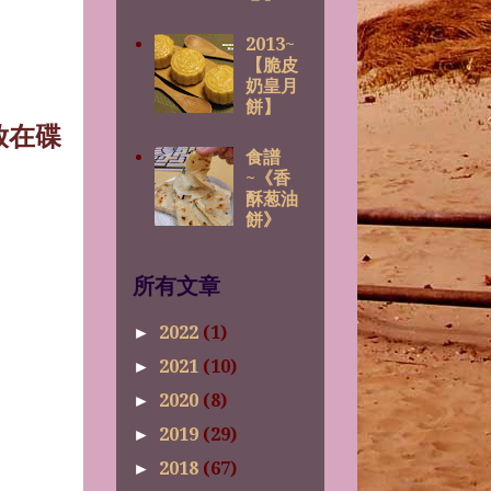
2013~
【脆皮
奶皇月
餅】
放在碟
食譜
~《香
酥葱油
餅》
所有文章
2022
(1)
►
2021
(10)
►
2020
(8)
►
2019
(29)
►
2018
(67)
►