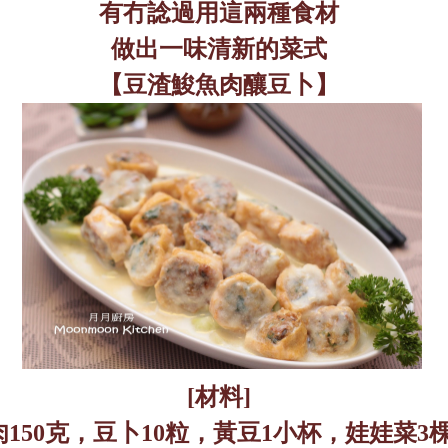
有冇諗過用這兩種食材
做出一味清新的菜式
【豆渣鮻魚肉釀豆卜】
[
材料
]
肉
150
克，豆卜
10
粒
，
黃豆
1
小杯
，
娃娃菜
3