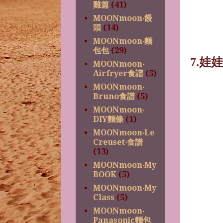
雞篇
(41)
MOONmoon‧饅
頭
(14)
MOONmoon‧麵
包包
(29)
7.
娃娃
MOONmoon‧
Airfryer食譜
(5)
MOONmoon‧
Bruno食譜
(5)
MOONmoon‧
DIY麵條
(1)
MOONmoon‧Le
Creuset‧食譜
(13)
MOONmoon‧My
BOOK
(5)
MOONmoon‧My
Class
(5)
MOONmoon‧
Panasonic麵包