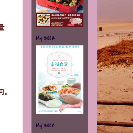
量
My BOOK
勻。
My BOOK