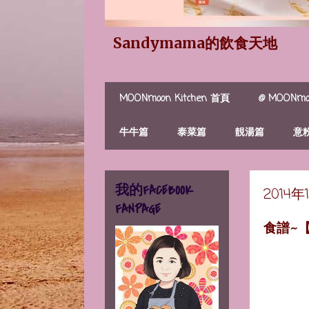
Sandymama的飲食天地
MOONmoon Kitchen 首頁
@ MOONmoo
牛牛篇
泰菜篇
靚湯篇
意
我的FACEBOOK
2014
FANPAGE
食譜~