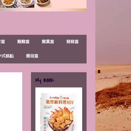
鮮篇
雞雞篇
雞翼篇
豬豬篇
中式糕點
饅頭篇
My BOOK