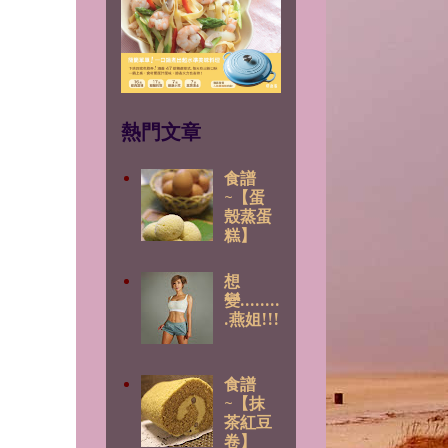
熱門文章
食譜
~【蛋
殼蒸蛋
糕】
想
變........
.燕姐!!!
食譜
~【抹
茶紅豆
卷】