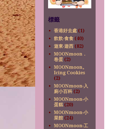
標籤
香港好去處
(1)
飲飲‧食食
(40)
遊東‧遊西
(82)
MOONmoon．
卷蛋
(2)
MOONmoon。
Icing Cookies
(2)
MOONmoon‧入
廚小百科
(2)
MOONmoon‧小
蛋糕
(20)
MOONmoon‧小
菜館
(24)
MOONmoon‧工