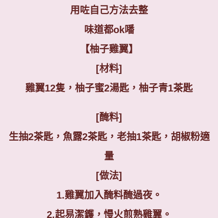
用咗自己方法去整
味道都
ok
噃
【柚子雞翼】
[
材料
]
雞翼
12
隻，柚子蜜
2
湯匙，柚子青
1
茶匙
[
醃料
]
生抽
2
茶匙，魚露
2
茶匙，老抽
1
茶匙，胡椒粉適
量
[
做法
]
1.
雞翼加入醃料醃過夜。
2.
起易潔鑊，慢火煎熟雞翼。