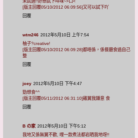
未試過!!好想試下咩味~>口<
[版主回覆05/10/2012 06:09:56]又可以試下吖
回覆
wtm246
2012年5月10日 上午7:54
柚子?creative!
[版主回覆05/10/2012 06:09:28]都唔係，係餐廳食過自己
整
回覆
joey
2012年5月10日 下午4:47
勁想食^^
[版主回覆05/11/2012 06:31:10]雞翼我鍾意 食
回覆
B の家
2012年5月10日 下午5:12
我地又係無翼不歡, 哩一款煮法都岩晒我地呀!!