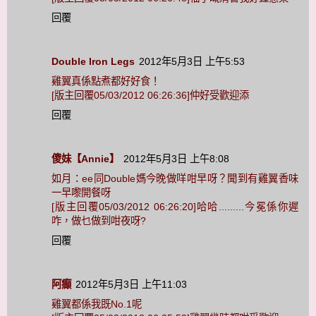
回覆
Double Iron Legs
2012年5月3日 上午5:53
雞翼真係點煮都好好食！
[版主回覆05/03/2012 06:26:36]仲好受歡迎添
回覆
傻妹【Annie】
2012年5月3日 上午8:08
如月：ee同Double媽今晚做咩咁早呀？聞到有雞翼香味
一早嚟開餐呀
[版主回覆05/03/2012 06:26:20]哈哈.........今冕係你遲
咋，做乜做到咁夜呀?
回覆
阿癲
2012年5月3日 上午11:03
雞翼都係我既No.1呢