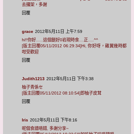
去攞架，多謝
回覆
grace
2012年5月11日 上午7:59
hi!!你好......這個餸好0岩現時食....正.....^^
[版主回覆05/11/2012 06:29:34]Hi, 你好呀，雞翼幾時都
咁受歡迎
回覆
Judith1213
2012年5月11日 下午3:38
柚子青係セ
[版主回覆05/11/2012 08:10:54]即柚子皮茸
回覆
Iris
2012年5月11日 下午8:16
呢個食譜唔錯, 多謝分享~