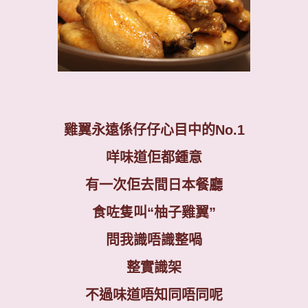
雞翼永遠係仔仔心目中的
No.1
咩味道佢都鍾意
有一次佢去間日本餐廳
食咗隻叫
“
柚子雞翼
”
問我識唔識整喎
整實識架
不過味道唔知同唔同呢