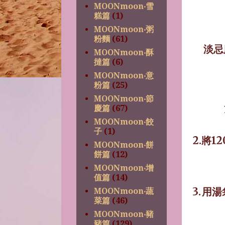
MOONmoon‧雪
糕篇
(1)
MOONmoon‧粥
粉麵
(61)
淡忌
MOONmoon‧酥
撻篇
(6)
MOONmoon‧意
粉篇
(25)
MOONmoon‧節
慶篇
(67)
MOONmoon‧餃
子
(1)
2.
將1
MOONmoon‧餅
餅篇
(12)
MOONmoon‧增
值篇
(14)
3.
用湯
MOONmoon‧蔬
菜篇
(46)
MOONmoon‧豬
豬篇
(129)