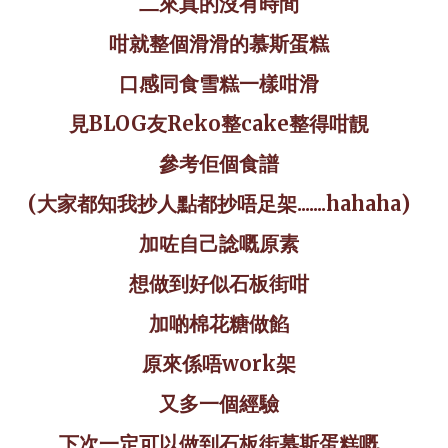
二來真的沒有時間
咁就整個滑滑的慕斯蛋糕
口感同食雪糕一樣咁滑
見
BLOG
友
Reko
整
cake
整得咁靚
參考佢個食譜
(
大家都知我抄人點都抄唔足架
.......hahaha)
加咗自己諗嘅原素
想做到好似石板街咁
加啲棉花糖做餡
原來係唔
work
架
又多一個經驗
下次一定可以做到石板街慕斯蛋糕嘅