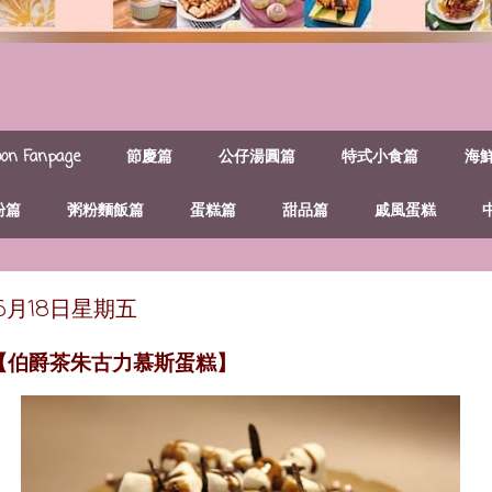
n Fanpage
節慶篇
公仔湯圓篇
特式小食篇
海
粉篇
粥粉麵飯篇
蛋糕篇
甜品篇
戚風蛋糕
年5月18日星期五
~【伯爵茶朱古力慕斯蛋糕】