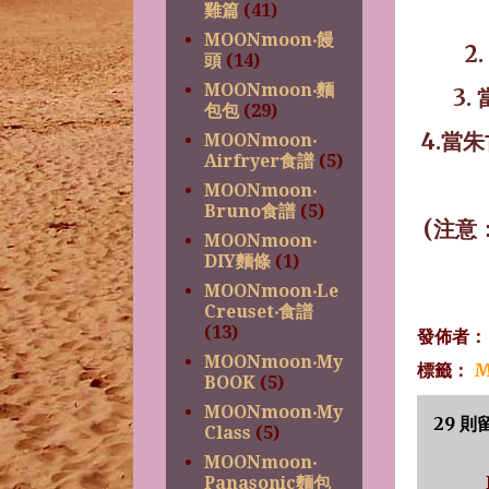
雞篇
(41)
MOONmoon‧饅
2.
頭
(14)
MOONmoon‧麵
3.
包包
(29)
4.當
MOONmoon‧
Airfryer食譜
(5)
MOONmoon‧
Bruno食譜
(5)
(注意
MOONmoon‧
DIY麵條
(1)
MOONmoon‧Le
Creuset‧食譜
(13)
發佈者
MOONmoon‧My
標籤：
M
BOOK
(5)
MOONmoon‧My
29 則
Class
(5)
MOONmoon‧
Panasonic麵包