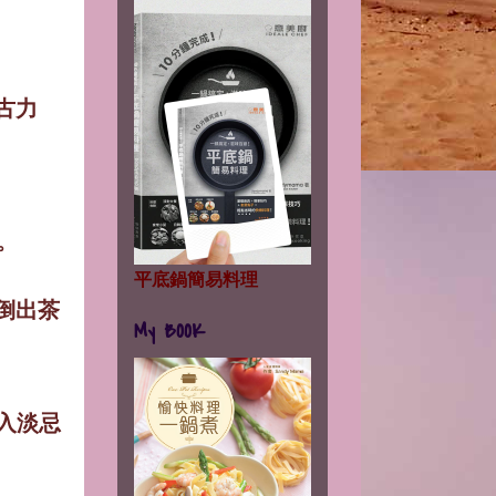
古力
。
平底鍋簡易料理
倒出茶
My BOOK
入淡忌