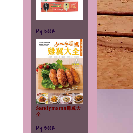
My BOOK
Sandymama雞翼大
全
My BOOK