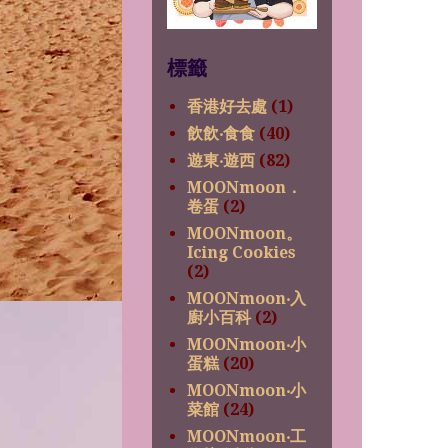
標籤
香港好去處
(1)
飲飲‧食食
(40)
遊東‧遊西
(82)
MOONmoon．
卷蛋
(2)
MOONmoon。
Icing Cookies
(2)
MOONmoon‧入
廚小百科
(2)
MOONmoon‧小
蛋糕
(20)
MOONmoon‧小
菜館
(24)
MOONmoon‧工