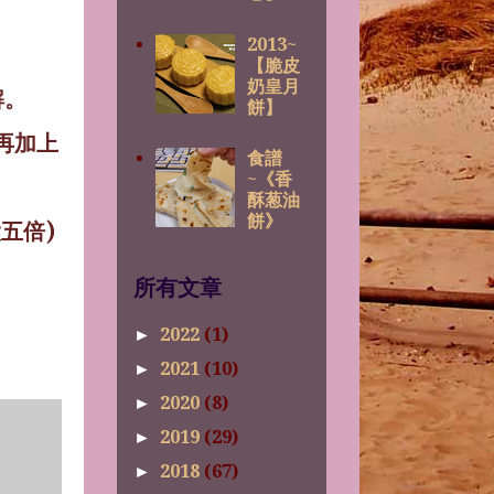
2013~
。
【脆皮
奶皇月
解。
餅】
再加上
食譜
~《香
酥葱油
餅》
五倍)
所有文章
2022
(1)
►
2021
(10)
►
2020
(8)
►
2019
(29)
►
2018
(67)
►