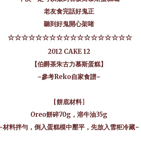
老友食完話好鬼正
聽到好鬼開心架啫
☆☆☆☆☆☆☆☆☆☆☆☆☆☆☆☆☆☆
2012 CAKE 12
【伯爵茶朱古力慕斯蛋糕】
~參考
Reko
自家食譜~
[
餅底材料
]
Oreo
餅碎
70g
，溶牛油
35g
~材料拌勻，倒入蛋糕模中壓平，先放入雪柜冷藏~