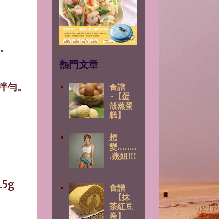
。
熱門文章
拌勻。
食譜
~【蛋
殼蒸蛋
糕】
想
變........
.燕姐!!!
.5g
食譜
~【抹
茶紅豆
卷】