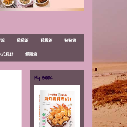
鮮篇
雞雞篇
雞翼篇
豬豬篇
中式糕點
饅頭篇
My BOOK