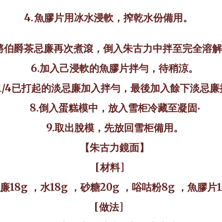
4.
魚膠片用冰水浸軟，搾乾水份備用。
將伯爵茶忌廉再次煮滾，倒入朱古力中拌至完全溶解
6.加入己浸軟的魚膠片拌勻，待稍涼。
1/4已打
起的淡忌廉加入拌勻，最後加入餘下淡忌廉
8.倒入蛋糕模中，放入雪柜冷藏至凝固‧
9.取出脫模，先放回雪柜備用。
【朱古力鏡面】
[
材料
]
廉
18g
，水
18g
，砂糖
20g
，唂咕粉
8g
，魚膠片
1
[
做法
]