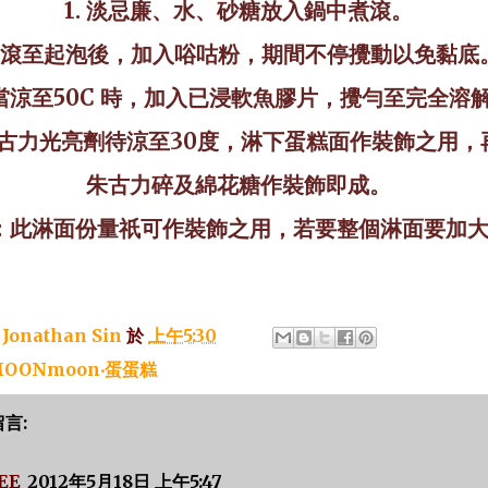
1.
淡忌廉、水、砂糖放入鍋中煮滾。
滾至起泡後，加入唂咕粉，期間不停攪動以免黏底
當涼至
50C
時，加入已浸軟魚膠片，攪勻至完全溶
朱古力光亮劑待涼至30度，淋下蛋糕面作裝飾之用，
朱古力碎及綿花糖作裝飾即成。
：此淋面份量祇可作裝飾之用，若要整個淋面要加大
：
Jonathan Sin
於
上午5:30
OONmoon‧蛋蛋糕
留言:
EE
2012年5月18日 上午5:47