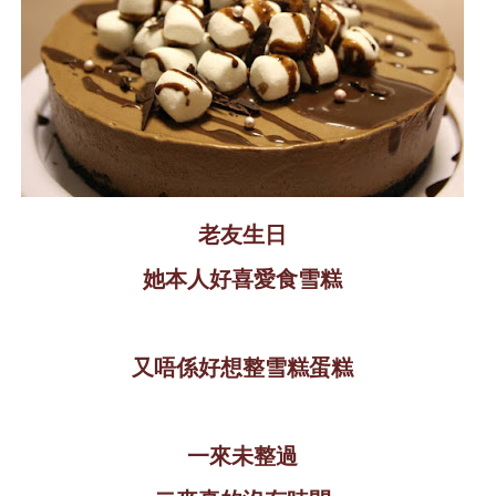
老友生日
她本人好喜愛食雪糕
又唔係好想整雪糕蛋糕
一來未整過