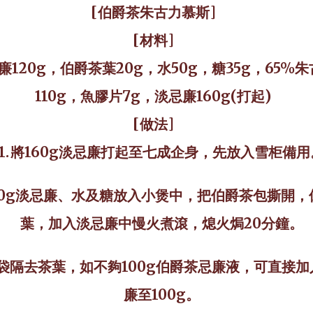
[
伯爵茶朱古力慕斯
]
[
材料
]
廉
120g
，伯爵茶葉
20g
，水
50g
，糖
35g
，
65%
朱
110g
，魚膠片7
g
，淡忌廉
160g(
打起
)
[做法]
1.
將160g淡忌廉打起至七成企身，先放入雪柜備用
20g淡忌廉、水及糖放入小煲中，把伯爵茶包撕開，
葉，加入淡忌廉中慢火煮滾，熄火焗
20
分鐘。
袋隔去茶葉，如不夠
100g
伯爵茶忌廉液，可直接加
廉至
100g
。