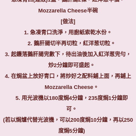
Mozzarella Cheese
半碗
[
做法
]
1.
急凍青口洗淨，用廚紙索乾水份。
2.
鵝肝腸切半再切粒，紅洋葱切粒。
3.
起鑊落鵝肝腸兜數下，待出油後加入紅洋葱兜勻，
炒
2
分鐘即可盛起。
4.
在焗盆上放好青口，將炒好之配料鋪上面，再鋪上
Mozzarella Cheese
。
5.
用光波機以
180
度焗
4
分鐘，
235
度焗
1
分鐘即
可。
(若以焗爐代替光波機，可以200度焗10分鐘，再以250
度焗5分鐘)