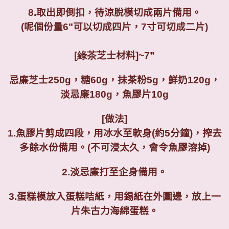
8.
取出即倒扣，待涼脫模切成兩片備用。
(
呢個份量
6"
可以切成四片，
7
寸可切成二片
)
[綠茶
芝士材料
]~7
”
忌廉芝士
250g
，糖
60g
，抹茶粉
5g
，鮮奶
120g
，
淡忌廉
180g
，魚膠片
10g
[
做法
]
1.
魚膠片剪成四段，用冰水至軟身
(
約
5
分鐘
)
，搾去
多餘水份備用。
(
不可浸太久，會令魚膠溶掉
)
2.
淡忌廉打至企身備用。
3.
蛋糕模放入蛋糕咭紙，用錫紙在外圍邊，放上一
片朱古力海綿蛋糕。