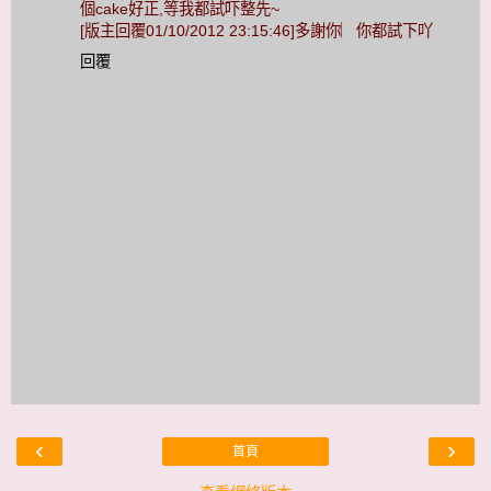
個cake好正,等我都試吓整先~
[版主回覆01/10/2012 23:15:46]多謝你︳你都試下吖
回覆
‹
›
首頁