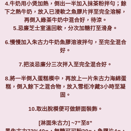
4.
牛奶用小煲加熱，倒出一半加入抹茶粉拌勻；餘
下之熱牛奶，放入已浸軟之魚膠片拌至完全溶解，
再倒入綠茶牛奶中混合好，待涼。
5.
忌廉芝士室溫回軟，分次加糖打至滑身。
6.
慢慢加入朱古力牛奶魚膠溶液拌勻，至完全混合
好。
7.
把淡忌廉分三次拌入至完全混合好。
8.
將一半倒入蛋糕模中，再放上一片朱古力海綿蛋
糕，倒入餘下之混合物，放入雪柜冷藏
3
小時至凝
固。
10.
取出脫模便可做餅面裝飾。
[
淋面朱古力
] ~7
”至
8
”