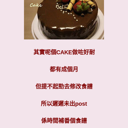
其實呢個
CAKE
做咗好耐
都有成個月
但提不起勁去修改食譜
所以遲遲未出
post
係時間補番個食譜