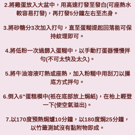
2.
將雞蛋放入大盆中，用高速打發至發白
(
可座熱水
較容易打發
)
，再打發
5
分鐘左右至杰身。
3.
將砂糖分
3
次加入打勻，直至蛋糊提起回落能可保
持紋理即可。
4.
將低粉一次過篩入蛋糊中，以手動打蛋器慢慢拌
勻
(
不可太快及太久
)
。
5.
將牛油溶液叮熱或座熱，加入粉糊中用刮刀以摷
底方式拌勻。
6.
倒入
6"
蛋糕模中
(
祇在底部放上焗紙
)
，在枱上輕登
一下
(
使空氣溢出
)
。
7.
以
170
度預熱焗爐
10
分鐘，以
180
度焗
25
分鐘，
以竹籤測試沒有黏附物即成。