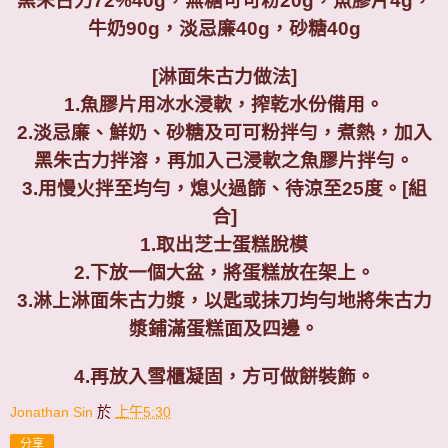
黑朱古力
72%40g
，無糖可可粉
20g
，魚膠片
4g
，
牛奶
90g
，淡忌廉
40g
，砂糖
40g
[
淋面朱古力做法
]
1.
魚膠片用冰水浸軟，搾乾水份備用。
2.
淡忌廉、鮮奶、砂糖及可可粉拌勻，煮熱，加入
黑朱古力拌溶，再加入己浸軟之魚膠片拌勻。
3.
用慢火拌至均勻，熄火過篩、待涼至
25
度。
[
組
合
]
1.
取出芝士蛋糕脫模
2.
下放一個大盆，將蛋糕放在架上。
3.
淋上淋面朱古力漿，以匙或抺刀均勻地將朱古力
漿鋪滿蛋糕面及四邊。
4.
再放入雪櫃凝固，方可做餅裝飾。
Jonathan Sin
於
上午5:30
分享