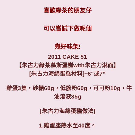
喜歡綠茶的朋友仔
可以嘗試下做呢個
幾好味架
!
2011 CAKE 51
【朱古力綠茶慕斯蛋糕
with
朱古力淋面】
[
朱古力海綿蛋糕材料
]~6"
或
7
”
雞蛋
3
隻，砂糖
60g
，低筋粉
60g
，可可粉
10g
，牛
油溶液
35g
[
朱古力海綿蛋糕做法
]
1.
雞蛋座熱水至
40
度。