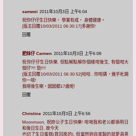
samwei
2011年10月3日 上午6:04
祝你仔仔生日快樂， 學業有成， 身體健康。
[版主回覆10/03/2011 06:30:17]多謝你!
回覆
肥妹仔 Carmen
2011年10月3日 上午6:08
祝你仔仔生日快樂, 但點解點解你個樣咁後生, 有個咁大
個仔?!! 勁!!!!
[版主回覆10/03/2011 06:30:52]哈哈...你咁講，幾乎朼錫
你一啖!
我唔後生喇，囡囡都17歲呢!
回覆
Christine
2011年10月3日 上午6:56
Moonmoon, 祝妳公子生日快樂! 咁啱我和老公都係明日
和後日生日, 故今天
也切了生日蛋糕(買回來的), 但當然妳自家製的就更具意