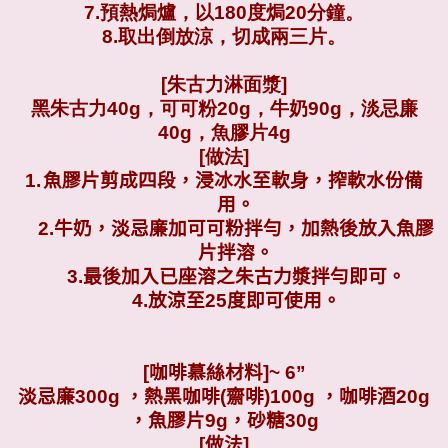
7.預熱焗爐，以180度焗20分鐘。
8.取出倒放涼，切成兩三片。
[朱古力淋面漿]
黑朱古力40g，可可粉20g，牛奶90g，淡忌廉
40g，魚膠片4g
[做法]
1.
魚膠片剪成四段，浸冰水至軟身，搾軟水份備
用。
2.牛奶，淡忌廉加可可粉拌勻，加熱後放入魚膠
片拌溶。
3.最後加入已座溶之朱古力漿拌勻即可。
4.放涼至25度即可使用。
[咖啡慕絲材料
]~ 6”
淡忌廉
300g
，熱黑咖啡(齋啡)10
0g
，咖啡酒
20g
，魚膠片
9g
，砂糖3
0g
[
做法
]