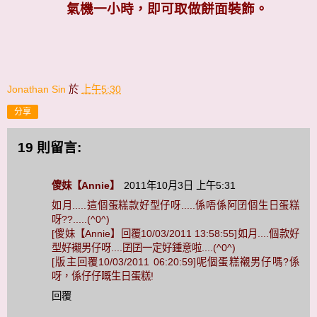
氣機一小時，即可取做餅面裝飾。
Jonathan Sin
於
上午5:30
分享
19 則留言:
傻妹【Annie】
2011年10月3日 上午5:31
如月.....這個蛋糕款好型仔呀.....係唔係阿囝個生日蛋糕
呀??.....(^0^)
[傻妹【Annie】回覆10/03/2011 13:58:55]如月....個款好
型好襯男仔呀....囝囝一定好鍾意啦....(^0^)
[版主回覆10/03/2011 06:20:59]呢個蛋糕襯男仔嗎?係
呀，係仔仔嘅生日蛋糕!
回覆