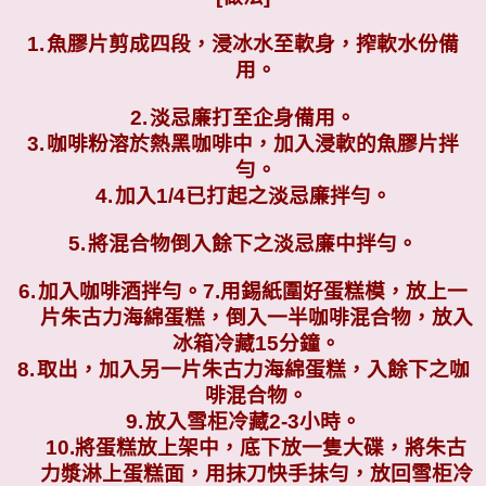
1.
魚膠片剪成四段，浸冰水至軟身，搾軟水份備
用。
2.
淡忌廉打至企身備用。
3.
咖啡粉溶於熱黑咖啡中，加入浸軟的魚膠片拌
勻。
4.
加入
1/4
已打起之淡忌廉拌勻。
5.
將混合物倒入餘下之淡忌廉中拌勻。
6.
加入咖啡酒拌勻。
7.
用錫紙圍好蛋糕模，放上一
片朱古力海綿蛋糕，倒入一半咖啡混合物，放入
冰箱冷藏
15
分鐘。
8.
取出，加入另一片朱古力海綿蛋糕，入餘下之咖
啡混合物。
9.
放入雪柜冷藏
2-3
小時。
10.將蛋糕放上架中，底下放一隻大碟，將朱古
力漿淋上蛋糕面，用抹刀快手抹勻，放回雪柜冷