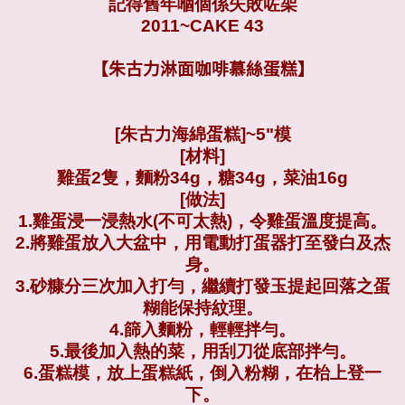
記得舊年嗰個係失敗咗架
2011~CAKE 43
【朱古力淋面咖啡慕絲蛋糕】
[朱古力海綿蛋糕]~5"模
[材料]
雞蛋2隻，麵粉34g，糖34g，菜油16g
[做法]
1.雞蛋浸一浸熱水(不可太熱)，令雞蛋溫度提高。
2.將雞蛋放入大盆中，用電動打蛋器打至發白及杰
身。
3.砂糠分三次加入打勻，繼續打發玉提起回落之蛋
糊能保持紋理。
4.篩入麵粉，輕輕拌勻。
5.最後加入熱的菜，用刮刀從底部拌勻。
6.蛋糕模，放上蛋糕紙，倒入粉糊，在枱上登一
下。