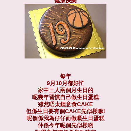
健康快樂
每年
9月10月都好忙
家中三人兩個月生日的
呢幾年習慣自己做生日蛋糕
雖然唔太鍾意食CAKE
但係生日要有個CAKE先似樣嘛!
呢個係我為仔仔而做嘅生日蛋糕
仲係今年呢個先似樣啲