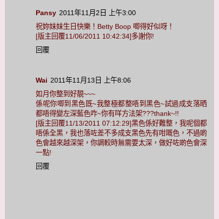
Pansy
2011年11月2日 上午3:00
祝妳妹妹生日快樂！Betty Boop 唧得好似呀！
[版主回覆11/06/2011 10:42:34]多謝你!
回覆
Wai
2011年11月13日 上午8:06
如月你整到好靚~~~
係呢你唧到黑色既~我整極都整唔到黑色~試過成支落晒
都唔得變左深藍色咋~你有咩方法架???thank~!!
[版主回覆11/13/2011 07:12:29]黑色係好難整，我呢個都
唔係全黑，我也落咗差不多成支黑色先有咁嘅色，不過啲
色會越來越深架，你調較時無需要太深，做好咗啲色會深
一點!
回覆