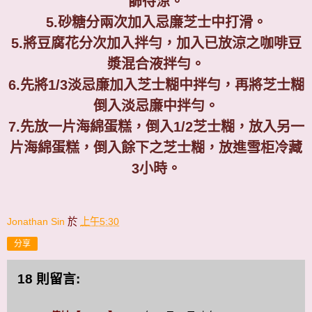
篩待涼。
5.
砂糖分兩次加入忌廉芝士中打滑。
5.
將豆腐花分次加入拌勻，加入已放涼之咖啡豆
漿混合液拌勻。
6.
先將
1/3
淡忌廉加入芝士糊中拌勻，再將芝士糊
倒入淡忌廉中拌勻。
7.
先放一片海綿蛋糕，倒入
1/2
芝士糊，放入另一
片海綿蛋糕，倒入餘下之芝士糊，放進雪柜冷藏
3
小時。
Jonathan Sin
於
上午5:30
分享
18 則留言: