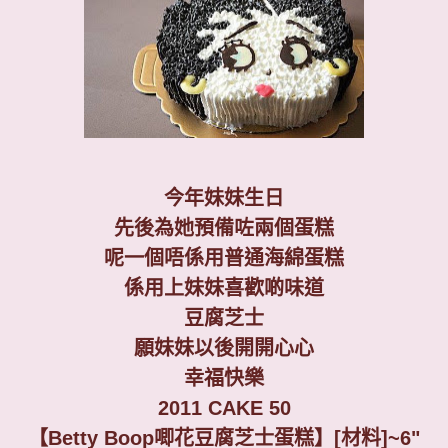
今年妹妹生日
先後為她預備咗兩個蛋糕
呢一個唔係用普通海綿蛋糕
係用上妹妹喜歡啲味道
豆腐芝士
願妹妹以後開開心心
幸福快樂
2011 CAKE 50
【Betty Boop唧花豆腐芝士蛋糕】
[
材料
]~6"