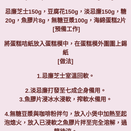
忌廉芝士
150g
，豆腐花
15
0g
，淡忌廉
150g
，糖
20g
，魚膠片
8g
，無糖豆漿
100g
，海綿蛋糕
2
片
[
預備工作
]
將蛋糕咭紙放入蛋糕模中，在蛋糕模外圍圍上錫
紙
[
做法
]
1.
忌廉芝士室溫回軟。
2.
淡忌廉打發至七成企身備用。
3.
魚膠片浸冰水浸軟，搾軟水備用。
4.
無糖豆漿與咖啡粉拌勻，放入小煲中加熱至起
泡熄火，放入已浸軟之魚膠片拌至完全溶解，過