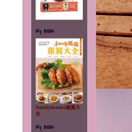
My BOOK
Sandymama雞翼大
全
My BOOK