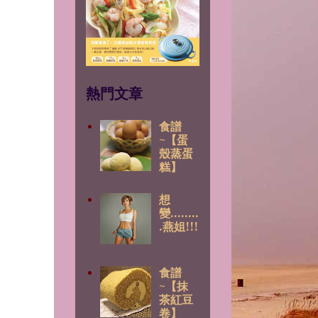
熱門文章
食譜
~【蛋
殼蒸蛋
糕】
想
變........
.燕姐!!!
食譜
~【抹
茶紅豆
卷】