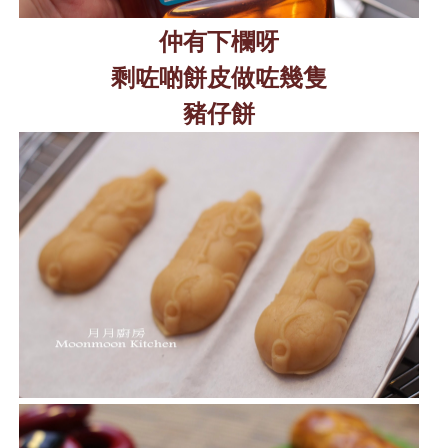
仲有下欄呀
剩咗啲餅皮做咗幾隻
豬仔餅