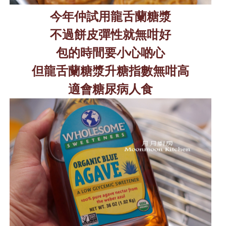
今年仲試用龍舌蘭糖漿
不過餅皮彈性就無咁好
包的時間要小心啲心
但龍舌
蘭
糖漿升糖指數無咁高
適會糖尿病人食