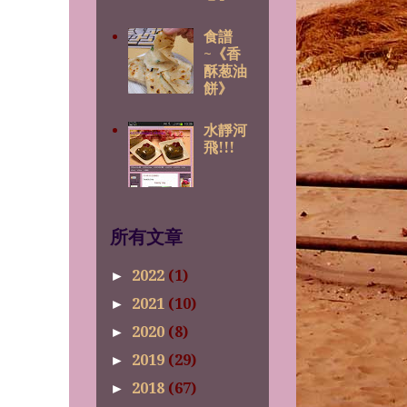
食譜
~《香
酥葱油
餅》
水靜河
飛!!!
所有文章
2022
(1)
►
2021
(10)
►
2020
(8)
►
2019
(29)
►
2018
(67)
►