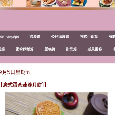
n Fanpage
節慶篇
公仔湯圓篇
特式小食篇
海
粉篇
粥粉麵飯篇
蛋糕篇
甜品篇
戚風蛋糕
年9月5日星期五
 【廣式蛋黃蓮蓉月餅]】