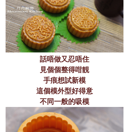
話唔做又忍唔住
見個個整得咁靚
手痕想試新模
這個模外型好得意
不同一般的吸模