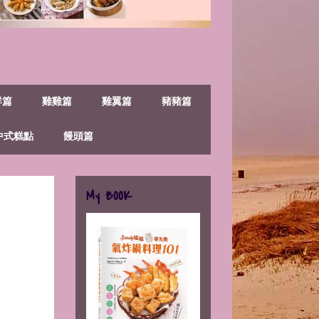
鮮篇
雞雞篇
雞翼篇
豬豬篇
中式糕點
饅頭篇
My BOOK