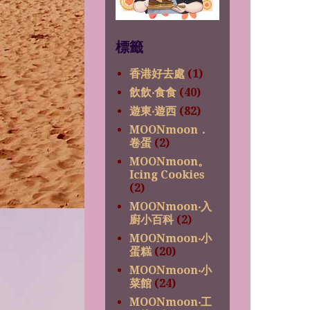
標籤
香港好去處
(1)
飲飲‧食食
(40)
遊東‧遊西
(82)
MOONmoon．
卷蛋
(2)
MOONmoon。
Icing Cookies
(2)
MOONmoon‧入
廚小百科
(2)
MOONmoon‧小
蛋糕
(20)
MOONmoon‧小
菜館
(24)
MOONmoon‧工