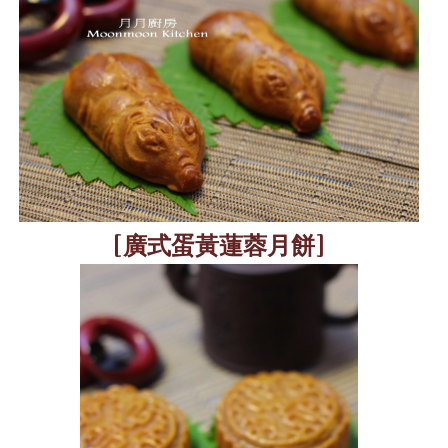
[
廣式蛋黃蓮蓉月餅
]