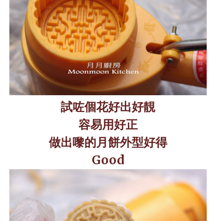
試咗個花好出好靚
容易用好正
做出嚟的月餅外型好得
Good