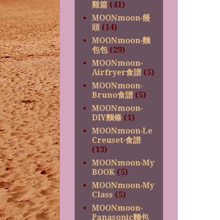
雞篇
(41)
MOONmoon‧饅
頭
(14)
MOONmoon‧麵
包包
(29)
MOONmoon‧
Airfryer食譜
(5)
MOONmoon‧
Bruno食譜
(5)
MOONmoon‧
DIY麵條
(1)
MOONmoon‧Le
Creuset‧食譜
(13)
MOONmoon‧My
BOOK
(5)
MOONmoon‧My
Class
(5)
MOONmoon‧
Panasonic麵包