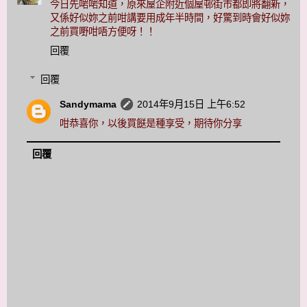
今日先啱啱知道，原來屋企附近個屋邨街市都即將翻新，
又係好似妳之前咁講要用成年半時間，好驚到時會好似妳
之前買嘢咁唔方便呀！！
回覆
回覆
Sandymama
2014年9月15日 上午6:52
咁恭喜你，以後買餸是種享受，期待你分享
回覆