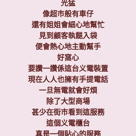
光猛
像超巿般有車仔
還有姐姐會細心地幫忙
見到顧客執餸入袋
便會熱心地主動幫手
好窩心
要讚一讚係這台义電裝置
現在人人也擁有手提電話
一旦無電就會好煩
除了大型商場
甚少在街巿看到這服務
這個义電櫃台
真是一個貼心的服務