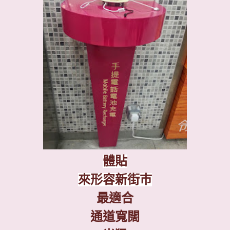
體貼
來形容新街巿
最適合
通道寬闊