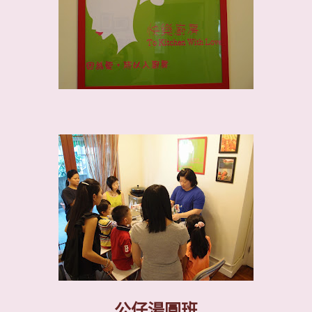
公仔湯圓班