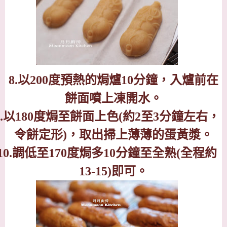
8.
以
200
度預熱的焗爐
10
分鐘，入爐前在
餅面噴上凍開水。
.
以
180
度焗至餅面上色
(
約
2
至
3
分鐘左右，
令餅定形
)
，取出掃上薄薄的蛋黃漿。
10.
調低至
170
度焗多
10
分鐘至全熟
(
全程約
13-15)
即可。