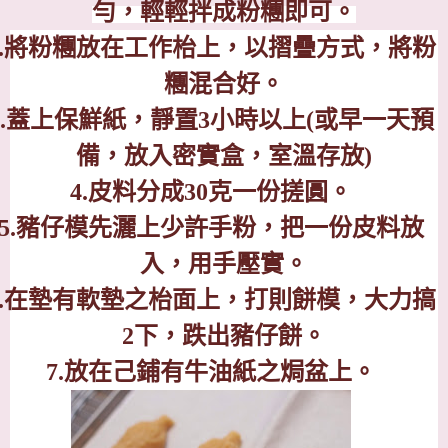
勻，輕輕拌成粉糰即可。
.
將粉糰放在工作枱上，以摺疊方式，將粉
糰混合好。
.
蓋上保鮮紙，靜置
3
小時以上
(
或早一天預
備，放入密實盒，室溫存放
)
4.
皮料分成
30
克一份搓圓。
5.
豬仔模先灑上少許手粉，把一份皮料放
入，用手壓實。
.
在墊有軟墊之枱面上，打則餅模，大力搞
2
下，跌出豬仔餅。
7.
放在己鋪有牛油紙之焗盆上。