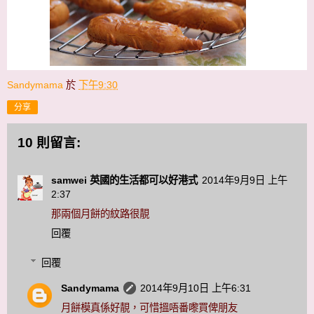
Sandymama
於
下午9:30
分享
10 則留言:
samwei 英國的生活都可以好港式
2014年9月9日 上午
2:37
那兩個月餅的紋路很靚
回覆
回覆
Sandymama
2014年9月10日 上午6:31
月餅模真係好靚，可惜搵唔番嚟買俾朋友