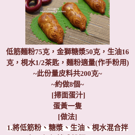
低筋麵粉75
克
，金獅糖漿5
0克
，生油
16
克
，梘水
1/2
茶匙，麵粉適量
(
作手粉用
)
~
此份量皮料共
200克~
~
約做
8
個
~
[
掃面蛋汁
]
蛋黃一隻
[
做法
]
1.
將低筋粉、糖漿、生油、梘水混合拌