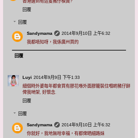
香港邊到有這隻豬仔模賣?
回覆
回覆
Sandymama
2014年9月10日 上午6:32
我都唔知呀，我係廣州買的
回覆
Luyi
2014年9月9日 下午1:33
細個時外婆每年都會買有膠花喺外面膠籠裝住嗰啲豬仔餅
俾我哋架, 好懷念.
回覆
回覆
Sandymama
2014年9月10日 上午6:32
你就好，我地無咁幸福，有都俾晒細路妹