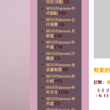
作坊/活動
(1)
MOONmoon‧中
式糕點
(42)
MOONmoon‧公
仔湯圓
(8)
MOONmoon‧月
餅篇
(26)
MOONmoon‧牛
牛篇
(70)
MOONmoon‧汁
醬篇
(2)
MOONmoon‧光
較新的
波爐食譜
(6)
MOONmoon‧好
介紹
(91)
訂閱：
發
MOONmoon‧年
:)
:(
;)
年月月
(132)
:-h
I-)
MOONmoon‧羊
羊篇
(2)