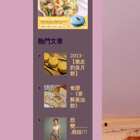
熱門文章
2013~
【脆皮
奶皇月
餅】
食譜
~《香
酥葱油
餅》
想
變........
.燕姐!!!