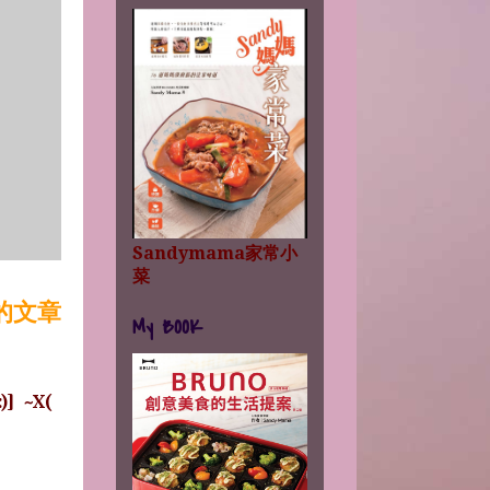
Sandymama家常小
菜
的文章
My BOOK
:)]
~X(