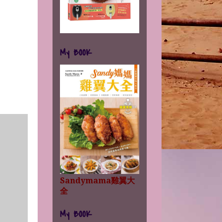
My BOOK
Sandymama雞翼大
全
My BOOK