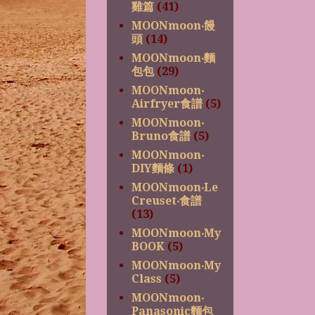
雞篇
(41)
MOONmoon‧饅
頭
(14)
MOONmoon‧麵
包包
(29)
MOONmoon‧
Airfryer食譜
(5)
MOONmoon‧
Bruno食譜
(5)
MOONmoon‧
DIY麵條
(1)
MOONmoon‧Le
Creuset‧食譜
(13)
MOONmoon‧My
BOOK
(5)
MOONmoon‧My
Class
(5)
MOONmoon‧
Panasonic麵包