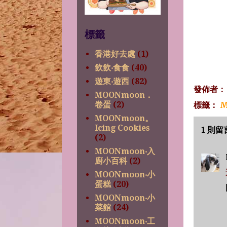
標籤
香港好去處
(1)
飲飲‧食食
(40)
遊東‧遊西
(82)
發佈者
MOONmoon．
卷蛋
(2)
標籤：
M
MOONmoon。
Icing Cookies
1 則留
(2)
MOONmoon‧入
廚小百科
(2)
MOONmoon‧小
蛋糕
(20)
MOONmoon‧小
菜館
(24)
MOONmoon‧工