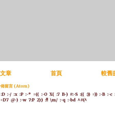
文章
首頁
較舊
佈留言 (Atom)
:D
:-/
:x
:P
:-*
=((
:-O
X(
:7
B-)
#:-S
:((
:))
=))
:-B
:-c
=D7
@-)
:-w
7:P
2):)
:!!
\m/
:-q
:-bd
^#(^