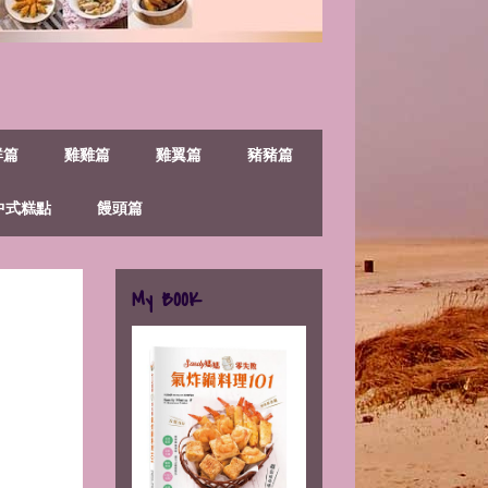
鮮篇
雞雞篇
雞翼篇
豬豬篇
中式糕點
饅頭篇
My BOOK