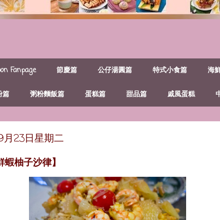
n Fanpage
節慶篇
公仔湯圓篇
特式小食篇
海
粉篇
粥粉麵飯篇
蛋糕篇
甜品篇
戚風蛋糕
年9月23日星期二
鮮蝦柚子沙律】