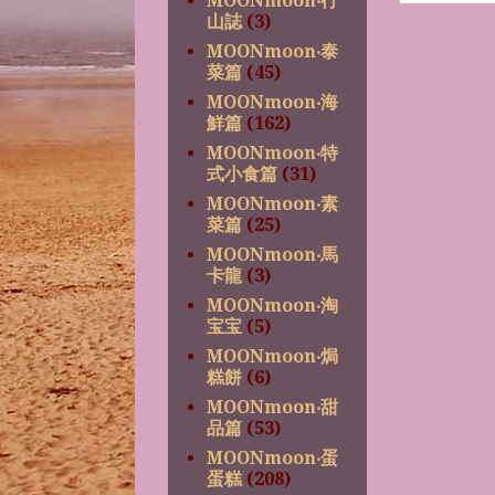
MOONmoon‧行
山誌
(3)
MOONmoon‧泰
菜篇
(45)
MOONmoon‧海
鮮篇
(162)
MOONmoon‧特
式小食篇
(31)
MOONmoon‧素
菜篇
(25)
MOONmoon‧馬
卡龍
(3)
MOONmoon‧淘
宝宝
(5)
MOONmoon‧焗
糕餅
(6)
MOONmoon‧甜
品篇
(53)
MOONmoon‧蛋
蛋糕
(208)