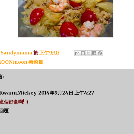
：
Sandymama
於
下午9:30
OONmoon‧泰菜篇
言:
KwannMickey
2014年9月24日 上午4:27
這個好食啊! :)
回覆