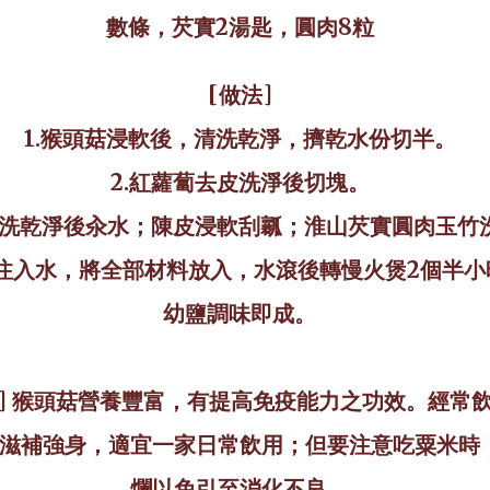
數條，芡實
2
湯匙，圓肉
8
粒
[
做法
]
1.
猴頭菇浸軟後，清洗乾淨，擠乾水份切半。
2.
紅蘿蔔去皮洗淨後切塊。
洗乾淨後汆水；陳皮浸軟刮瓤；淮山芡實圓肉玉竹
注入水，將全部材料放入，水滾後轉慢火煲
2
個半小
幼鹽調味即成。
]
猴頭菇營養豐富，有提高免疫能力之功效。經常
滋補強身，適宜一家日常飲用；但要注意吃粟米時
爛以免引至消化不良。