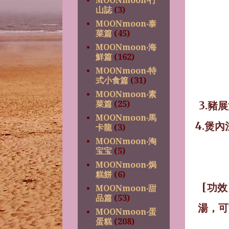
MOONmoon‧行
山誌
(3)
MOONmoon‧泰
菜篇
(45)
MOONmoon‧海
鮮篇
(162)
MOONmoon‧特
式小食篇
(31)
MOONmoon‧素
菜篇
(25)
3.
豬展
MOONmoon‧馬
4.
煲內
卡龍
(3)
MOONmoon‧淘
宝宝
(5)
MOONmoon‧焗
糕餅
(6)
[
功效
MOONmoon‧甜
品篇
(53)
湯，可
MOONmoon‧蛋
蛋糕
(208)