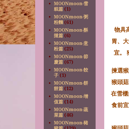
MOONmoon‧雪
糕篇
(1)
MOONmoon‧粥
粉麵
(61)
物具
MOONmoon‧酥
撻篇
(6)
胃、大
MOONmoon‧意
粉篇
(25)
宜。
MOONmoon‧節
慶篇
(67)
揀選猴
MOONmoon‧餃
子
(1)
猴頭菇
MOONmoon‧餅
餅篇
(12)
在雪櫃
MOONmoon‧增
值篇
(14)
食前宜
MOONmoon‧蔬
菜篇
(46)
MOONmoon‧豬
猴頭菇
豬篇
(129)