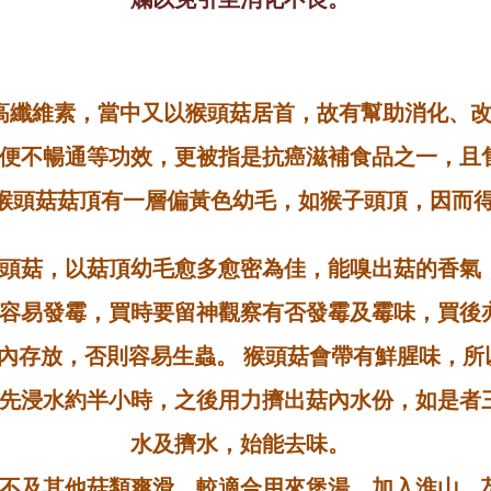
高纖維素，當中又以猴頭菇居首，故有幫助消化、
便不暢通等功效，更被指是抗癌滋補食品之一，且
猴頭菇菇頂有一層偏黃色幼毛，如猴子頭頂，因而
頭菇，以菇頂幼毛愈多愈密為佳，能嗅出菇的香氣
容易發霉，買時要留神觀察有否發霉及霉味，買後
內存放，否則容易生蟲。
猴頭菇會帶有鮮腥味，所
先浸水約半小時，之後用力擠出菇內水份，如是者
水及擠水，始能去味。
不及其他菇類爽滑，較適合用來煲湯，加入淮山、