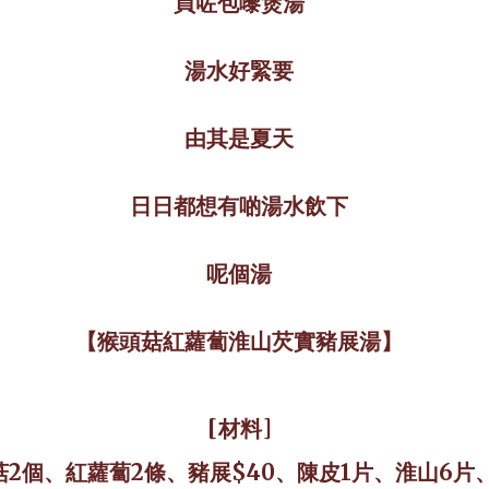
買咗包嚟煲湯
湯水好緊要
由其是夏天
日日都想有啲湯水飲下
呢個湯
【猴頭菇紅蘿蔔淮山芡實豬展湯】
[
材料
]
菇
2
個、紅蘿蔔
2
條、豬展
$40
、陳皮
1
片、淮山
6
片