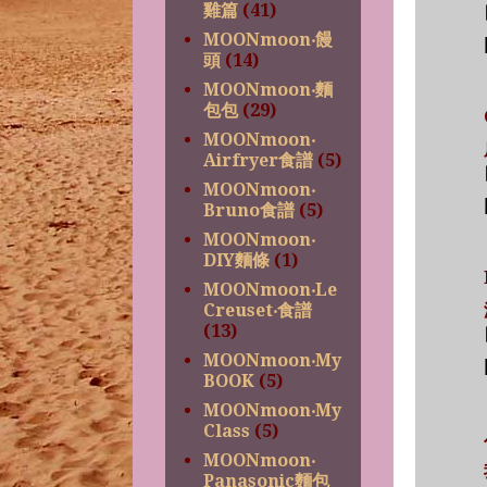
雞篇
(41)
MOONmoon‧饅
頭
(14)
MOONmoon‧麵
包包
(29)
MOONmoon‧
Airfryer食譜
(5)
MOONmoon‧
Bruno食譜
(5)
MOONmoon‧
DIY麵條
(1)
MOONmoon‧Le
Creuset‧食譜
(13)
MOONmoon‧My
BOOK
(5)
MOONmoon‧My
Class
(5)
MOONmoon‧
Panasonic麵包