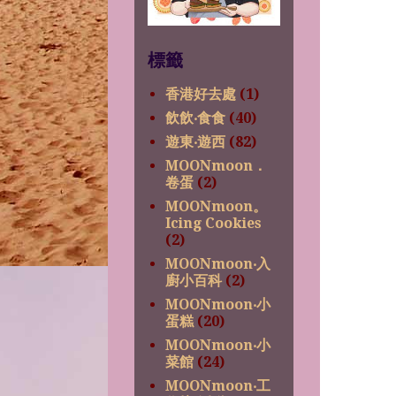
標籤
香港好去處
(1)
飲飲‧食食
(40)
遊東‧遊西
(82)
MOONmoon．
卷蛋
(2)
MOONmoon。
Icing Cookies
(2)
MOONmoon‧入
廚小百科
(2)
MOONmoon‧小
蛋糕
(20)
MOONmoon‧小
菜館
(24)
MOONmoon‧工