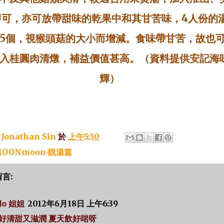
即可，亦可放帶甜味的乾果中和其甘苦味，
4
人份的
5
個，視猴頭菇的大小而增減。食味帶甘苦，故也
入桂圓肉清燉，補益價值甚高。（資料提供安記海
輝）
：
Jonathan Sin
於
上午5:30
OONmoon‧靚湯篇
留言:
Jo 姐姐
2012年6月18日 上午6:39
好清甜又滋潤 夏天飲好啱呀