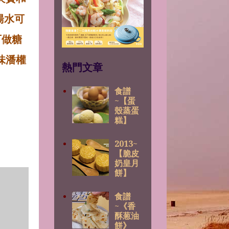
湯水可
可做糖
味潘權
熱門文章
食譜
~【蛋
殼蒸蛋
糕】
2013~
【脆皮
奶皇月
餅】
食譜
~《香
酥葱油
餅》