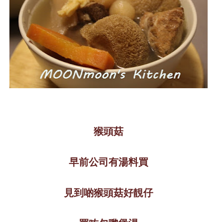
猴頭菇
早前公司有湯料買
見到啲猴頭菇好靚仔