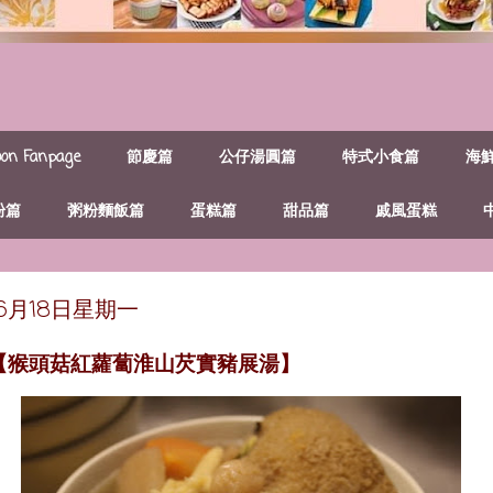
n Fanpage
節慶篇
公仔湯圓篇
特式小食篇
海
粉篇
粥粉麵飯篇
蛋糕篇
甜品篇
戚風蛋糕
年6月18日星期一
~【猴頭菇紅蘿蔔淮山芡實豬展湯】