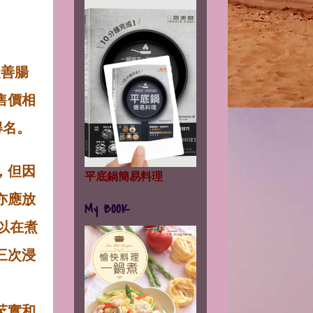
改善腸
售價相
得名。
，但因
平底鍋簡易料理
亦應放
My BOOK
以在煮
三次浸
芡實和