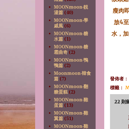
MOONmoon‧靚
瘦肉
湯篇
(40)
MOONmoon‧學
放
4
至
戚風
(6)
水，加
MOONmoon‧糖
水篇
(1)
MOONmoon‧糖
霜曲奇
(2)
MOONmoon‧鴨
鴨篇
(2)
Moonmoon‧韓食
發佈者
篇
(7)
MOONmoon‧翻
標籤：
M
糖蛋糕
(2)
MOONmoon‧雞
22 則
蛋篇
(13)
MOONmoon‧雞
翼篇
(51)
MOONmoon‧雞