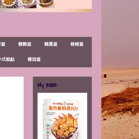
鮮篇
雞雞篇
雞翼篇
豬豬篇
中式糕點
饅頭篇
My BOOK