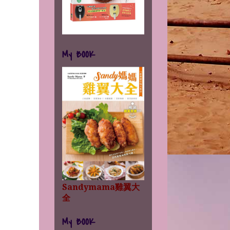
My BOOK
Sandymama雞翼大
全
My BOOK