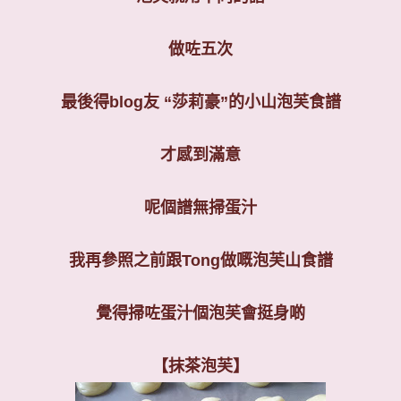
做咗五次
最後得
blog
友
“
莎莉豪
”
的小山泡芙食譜
才感到滿意
呢個譜無掃蛋汁
我再參照之前跟
Tong
做嘅泡芙山食譜
覺得掃咗蛋汁個泡芙會挺身啲
【抹茶泡芙】