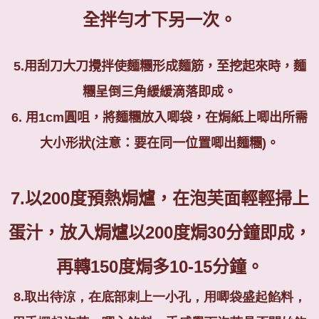
全拌勻才下另一次。
5.
用刮刀大刀攪拌使麵糰形成麵筋，至挖起來時，麵
糰呈倒三角緩緩滴落即成。
6.
用
1cm
圓咀，將麵糰放入唧袋，在焗紙上唧出所需
大小形狀
(
注意：要在同一位置唧出麵糰
)
。
7.以
200
度預熱焗爐，在泡芙面輕輕掃上
蛋汁，放入焗爐以
200
度焗
30
分鐘即成，
再轉
150
度焗多
10-15
分鐘。
8.取出待涼，在底部刺上一小孔，用唧袋盛起餡料，