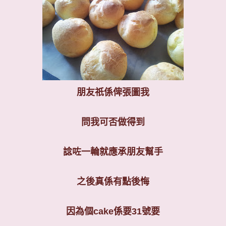
朋友祇係俾張圖我
問我可否做得到
諗咗一輪就應承朋友幫手
之後真係有點後悔
因為個
cake
係要
31
號要