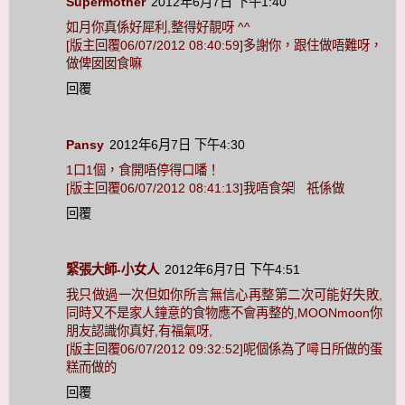
Supermother
2012年6月7日 下午1:40
如月你真係好犀利,整得好靚呀 ^^
[版主回覆06/07/2012 08:40:59]多謝你，跟住做唔難呀，
做俾囡囡食嘛
回覆
Pansy
2012年6月7日 下午4:30
1口1個，食開唔停得口噃！
[版主回覆06/07/2012 08:41:13]我唔食架︳祇係做
回覆
緊張大師-小女人
2012年6月7日 下午4:51
我只做過一次但如你所言無信心再整第二次可能好失敗,
同時又不是家人鐘意的食物應不會再整的,MOONmoon你
朋友認識你真好,有福氣呀,
[版主回覆06/07/2012 09:32:52]呢個係為了噚日所做的蛋
糕而做的
回覆