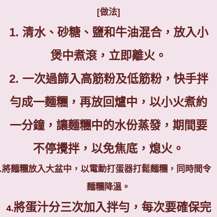
[
做法
]
1.
清水、砂糖、鹽和牛油混合，放入小
煲中煮滾，立即離火。
2.
一次過篩入高筋粉及低筋粉，快手拌
勻成一麵糰，再放回爐中，以小火煮約
一分鐘，讓麵糰中的水份蒸發，期間要
不停攪拌，以免焦底，熄火。
.
將麵糰放入大盆中，以電動打蛋器打鬆麵糰，同時間令
麵糰降溫。
將蛋汁分三次加入拌勻，每次要確保完
4.