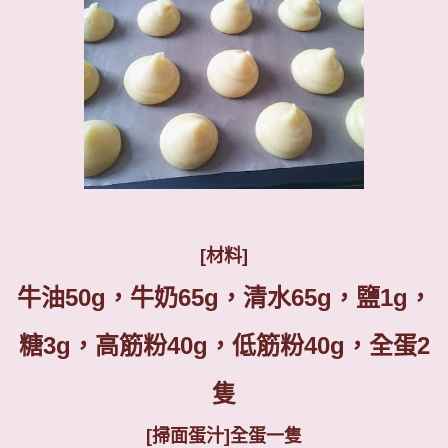
[
材料
]
牛油
50g
，牛奶
65g
，清水
65g
，鹽
1g
，
糖
3g
，高筋粉
40g
，低筋粉
40g
，全蛋
2
隻
[
掃面蛋汁
]
全蛋一隻