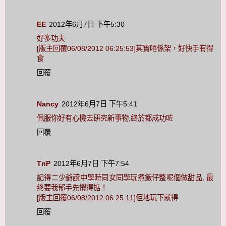
EE
2012年6月7日 下午5:30
好多功夫
[版主回覆06/08/2012 06:25:53]其實唔係架，好快手有得
食
回覆
Nancy
2012年6月7日 下午5:41
佩服你好有心機去硏究新事物,終於都成功咗
回覆
TnP
2012年6月7日 下午7:54
記得二少爺讀中學時同女同學玩煮飯仔整呢個做甜品, 最
终要我郁手先攪得掂！
[版主回覆06/08/2012 06:25:11]佢地玩下就得
回覆