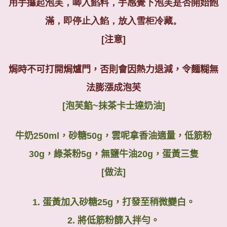
用手攞起泡芙，唧入餡料，手感覺下泡芙是否開始飽
滿，即停止入餡，放入雪柜冷藏。
[
注意
]
焗時不可打開焗爐門，否則會因熱力退減，令麵糊無
法膨漲成泡芙
[
泡芙餡
~
抹茶卡士達奶油
]
牛奶
250ml
，砂糖
5
0g
，雲呢拿香油適量，低筋粉
30g
，綠茶粉
5g
，無鹽牛油
20g
，蛋黃三隻
[
做法
]
1.
蛋黃加入砂糖
25g
，打發至稍微變白。
2.
將低筋粉篩入拌勻。