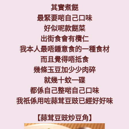
其實煮餸
最緊要啱自己口味
好似呢款餸菜
出街食會有欖仁
我本人最唔鍾意食的一種食材
而且覺得唔抵食
幾條玉豆加少少肉碎
就幾十蚊一碟
都係自己整啱自己口味
我祇係用咗蒜茸豆豉已經好好味
【蒜茸豆豉炒豆角】