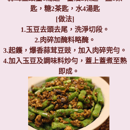
匙，糖
2
茶匙，水
4
湯匙
[
做法
]
1.
玉豆去頭去尾，洗淨切段。
2.
肉碎加醃料略醃。
3.
起鑊，爆香蒜茸豆豉，加入肉碎兜勻。
4.
加入玉豆及調味料炒勻，蓋上蓋煮至熟
即成。