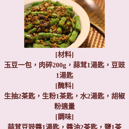
[
材料
]
玉豆一包，肉碎
200g
，蒜茸
1
湯匙，豆豉
1
湯匙
[
醃料
]
生抽
2
茶匙，生粉
1
茶匙，水
2
湯匙，胡椒
粉適量
[
調味
]
蒜茸豆豉醬
1
湯匙，醬油
2
茶匙，鹽
1
茶