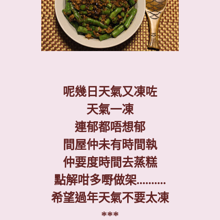
呢幾日天氣又凍咗
天氣一凍
連郁都唔想郁
間屋仲未有時間執
仲要度時間去蒸糕
點解咁多嘢做架
..........
希望過年天氣不要太凍
***