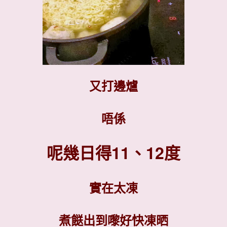
又打邊爐
唔係
呢幾日得11、12度
實在太凍
煮餸出到嚟好快凍晒