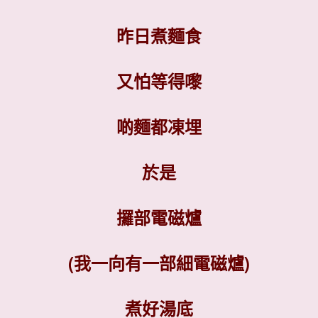
昨日煮麵食
又怕等得嚟
啲麵都凍埋
於是
攞部電磁爐
(我一向有一部細電磁爐)
煮好湯底