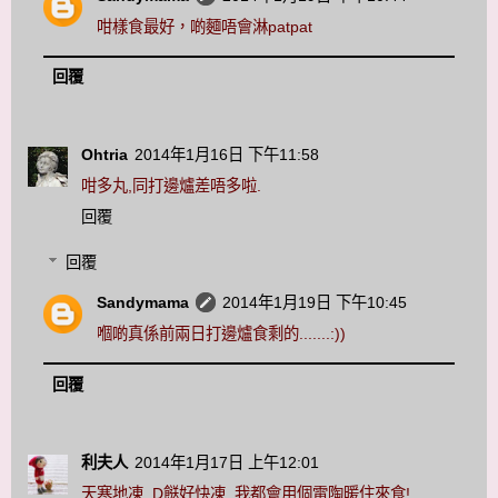
咁樣食最好，啲麵唔會淋patpat
回覆
Ohtria
2014年1月16日 下午11:58
咁多丸,同打邊爐差唔多啦.
回覆
回覆
Sandymama
2014年1月19日 下午10:45
嗰啲真係前兩日打邊爐食剩的.......:))
回覆
利夫人
2014年1月17日 上午12:01
天寒地凍, D餸好快凍, 我都會用個電陶暖住來食!