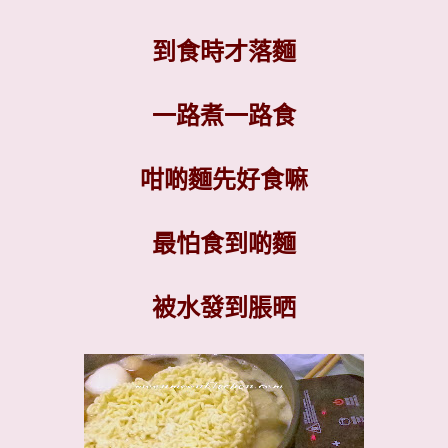
到食時才落麵
一路煮一路食
咁啲麵先好食嘛
最怕食到啲麵
被水發到脹晒