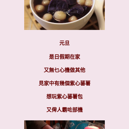
元旦
是日
假期在家
又無乜心機做其他
見家中有幾個紫心蕃薯
想玩紫心蕃薯包
又俾人霸咗部機