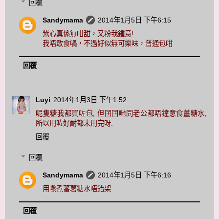
回覆
Sandymama
2014年1月5日 下午6:15
紫心真係無咁甜，又粉我鍾意!
我唔敢食喎，不過好似無可樂味，普通包咁
回覆
Luyi
2014年1月3日 下午1:52
呢隻糖我都買咗包, 但囝囝哋同老公都唔鐘意食薑糖水,
所以用咗好耐都未用完呀.
回覆
回覆
Sandymama
2014年1月5日 下午6:16
用嚟煮蕃薯糖水唔錯架
回覆