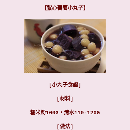
【紫心蕃薯小丸子】
[小丸子食譜]
[材料]
糯米粉100G，清水110-120G
[做法]