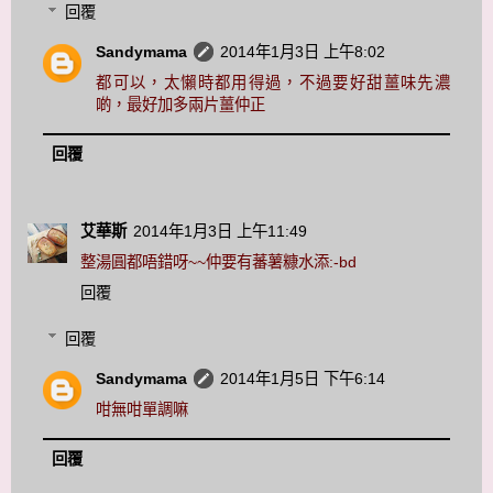
回覆
Sandymama
2014年1月3日 上午8:02
都可以，太懶時都用得過，不過要好甜薑味先濃
啲，最好加多兩片薑仲正
回覆
艾華斯
2014年1月3日 上午11:49
整湯圓都唔錯呀~~仲要有蕃薯糠水添:-bd
回覆
回覆
Sandymama
2014年1月5日 下午6:14
咁無咁單調嘛
回覆