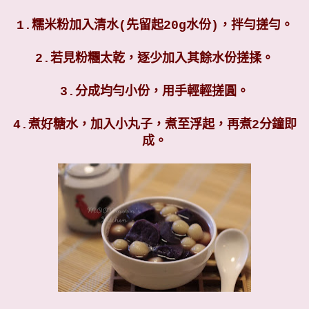
1.糯米粉加入清水(先留起20g水份)，拌勻搓勻。
2.若見粉糰太乾，逐少加入其餘水份搓揉。
3.分成均勻小份，用手輕輕搓圓。
4.煮好糖水，加入小丸子，煮至浮起，再煮2分鐘即
成。