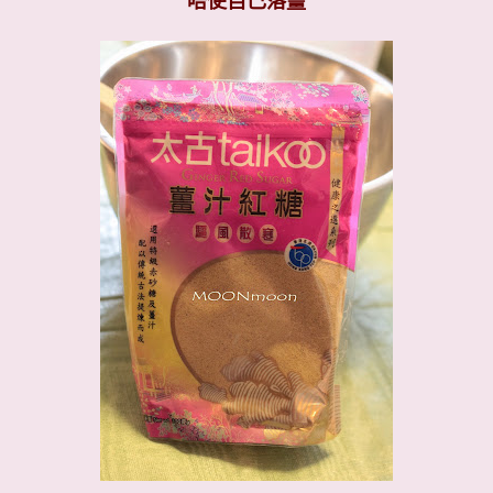
唔使自己落薑