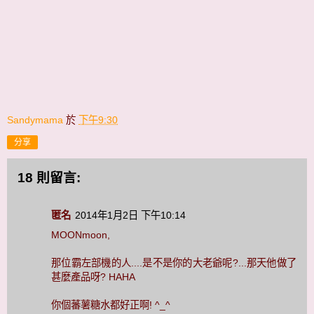
Sandymama
於
下午9:30
分享
18 則留言:
匿名
2014年1月2日 下午10:14
MOONmoon,
那位霸左部機的人....是不是你的大老爺呢?...那天他做了
甚麼產品呀? HAHA
你個蕃薯糖水都好正啊! ^_^