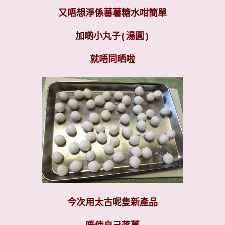
又唔想淨係蕃薯糖水咁簡單
加啲小丸子(湯圓)
就唔同晒啦
今次用太古呢隻新產品