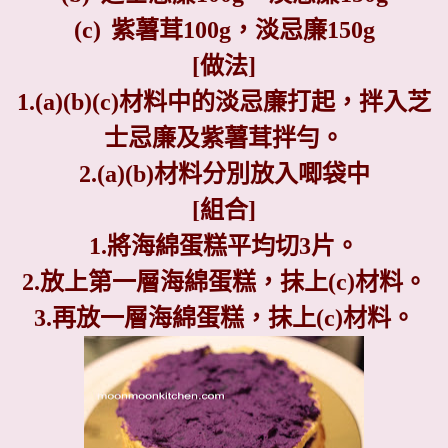
(c)
紫薯茸
100g
，淡忌廉
150g
[
做法
]
1.
(a)(b)(c)
材料中的淡忌廉打起，拌入芝
士忌廉及紫薯茸拌勻。
2.(a)(b)
材料分別放入唧袋中
[
組合
]
1.
將海綿蛋糕平均切
3
片。
2.
放上第一層海綿蛋糕，抹上
(c)
材料。
3.
再放一層海綿蛋糕，抹上
(c)
材料。