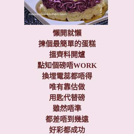
懶開就懶
揀個最簡單的蛋糕
搵齊料開爐
點知個磅唔
WORK
換埋電蕊都唔得
唯有靠估做
用匙代替磅
雖然唔準
都差唔到幾遠
好彩都成功