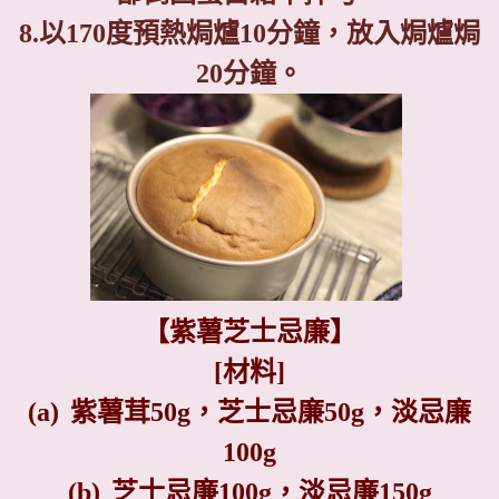
8.
以
170
度預熱焗爐
10
分鐘，放入焗爐焗
20
分鐘。
【紫薯芝士忌廉】
[
材料
]
(a)
紫薯茸
50g
，芝士忌廉
50g
，淡忌廉
100g
(b)
芝士忌廉
100g
，淡忌廉
150g