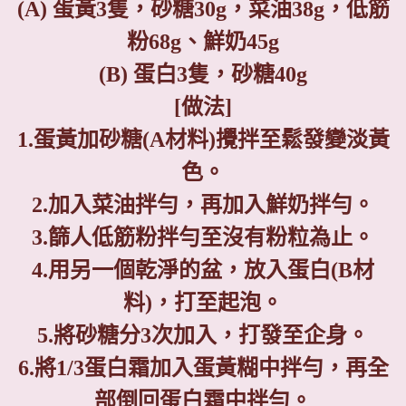
(A)
蛋黃
3
隻，砂糖
30g
，菜油
38g
，
低筋
粉
68g
、鮮奶
45g
(B)
蛋白
3
隻，砂糖
40g
[
做法
]
1.
蛋黃加砂糖
(A
材料
)
攪拌至鬆發變淡黃
色。
2.
加入菜油拌勻，再加入鮮奶拌勻。
3.
篩人低筋粉拌勻至沒有粉粒為止。
4.
用另一個乾淨的盆，放入蛋白
(B
材
料
)
，打至起泡。
5.
將砂糖分
3
次加入，打發至企身。
6.
將
1/3
蛋白霜加入蛋黃糊中拌勻，再全
部倒回蛋白霜中拌勻。