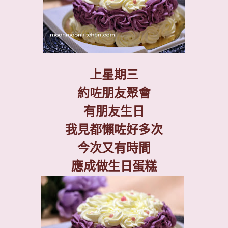
上星期三
約咗朋友聚會
有朋友生日
我見都懶咗好多次
今次又有時間
應成做生日蛋糕