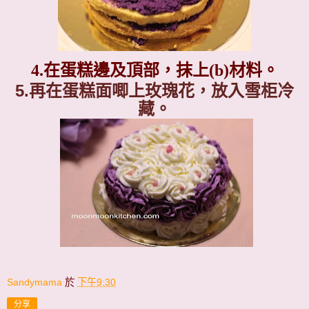
4.
在蛋糕邊及頂部，抹上
(b)
材料。
5.
再在蛋糕面唧上玫瑰花，放入雪柜冷
藏。
Sandymama
於
下午9:30
分享