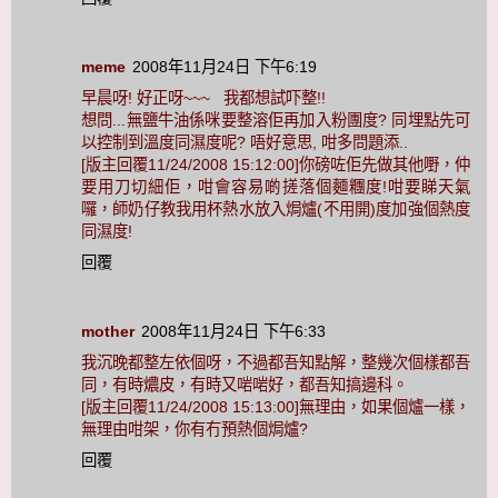
meme
2008年11月24日 下午6:19
早晨呀! 好正呀~~~ 我都想試吓整!!
想問...無鹽牛油係咪要整溶佢再加入粉團度? 同埋點先可
以控制到溫度同濕度呢? 唔好意思, 咁多問題添..
[版主回覆11/24/2008 15:12:00]你磅咗佢先做其他嘢，仲
要用刀切細佢，咁會容易啲搓落個麵糰度!咁要睇天氣
囉，師奶仔教我用杯熱水放入焗爐(不用開)度加強個熱度
同濕度!
回覆
mother
2008年11月24日 下午6:33
我沉晚都整左依個呀，不過都吾知點解，整幾次個樣都吾
同，有時燶皮，有時又啱啱好，都吾知搞邊科。
[版主回覆11/24/2008 15:13:00]無理由，如果個爐一樣，
無理由咁架，你有冇預熱個焗爐?
回覆