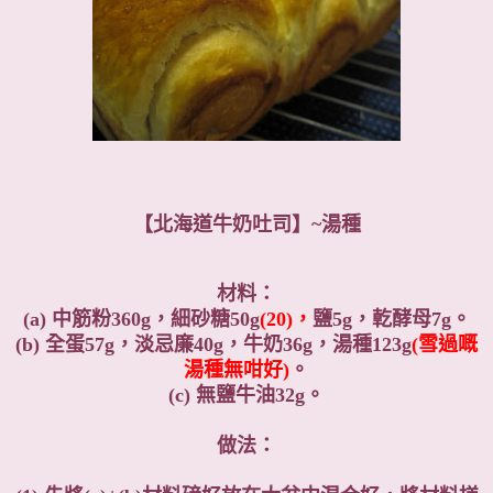
【北海道牛奶吐司】~湯種
材料：
(a) 中筋粉360g，細砂糖50g
(20)，
鹽5g，亁酵母7g。
(b) 全蛋57g，淡忌廉40g，牛奶36g，湯種123g
(雪過嘅
湯種無咁好)
。
(c) 無鹽牛油32g。
做法：