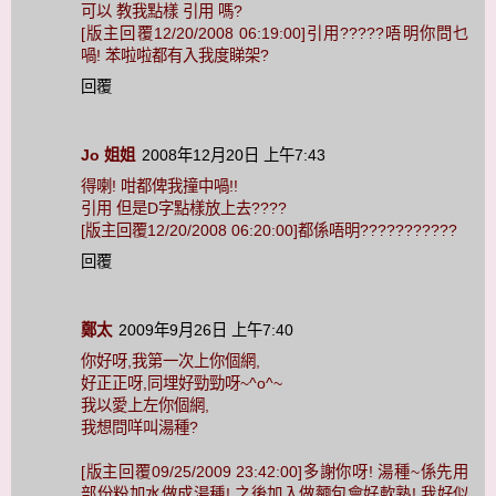
可以 教我點樣 引用 嗎?
[版主回覆12/20/2008 06:19:00]引用?????唔明你問乜
喎! 苯啦啦都有入我度睇架?
回覆
Jo 姐姐
2008年12月20日 上午7:43
得喇! 咁都俾我撞中喎!!
引用 但是D字點樣放上去????
[版主回覆12/20/2008 06:20:00]都係唔明???????????
回覆
鄭太
2009年9月26日 上午7:40
你好呀,我第一次上你個網,
好正正呀,同埋好勁勁呀~^o^~
我以愛上左你個網,
我想問咩叫湯種?
[版主回覆09/25/2009 23:42:00]多謝你呀! 湯種~係先用
部份粉加水做成湯種! 之後加入做麵包會好軟熟! 我好似