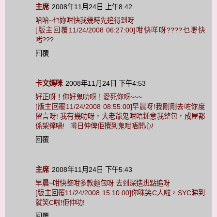
主席
2008年11月24日 上午8:42
哈哈~乜妳咁快我幾時先追得到呀
[版主回覆11/24/2008 06:27:00]咁快咩呀????乜嘢快
啫???
回覆
卡文媽咪
2008年11月24日 下午4:53
好正呀！你好鬼叻呀！愛死你呀~~~
[版主回覆11/24/2008 08:55:00]早晨呀!我剛剛去咗你度
留言呀! 我有幾叻呀，大老爺鬼咁唔鍾意我整包，成屋都
係架撑喎! 噚日仲俾佢攪到鬼咁唔開心!
回覆
主席
2008年11月24日 下午5:43
早晨~咁快整咁多款麵包呀 去到深造班點追呀
[版主回覆11/24/2008 15:10:00]你咪笑C人啦，SYC睇到
就笑C啦!佢仲叻!
回覆