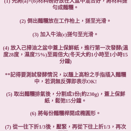
(1) 先將(a)+(b)材料磅好放在大盆中混合好，將
材料搓
勻成麵糰。
(2) 倒出麵糰放在工作枱上，搓至光滑。
(3) 加入牛油(c)搓勻至光滑。
(4) 放入己掃油之盆中蓋上保鮮紙，進行第一次發酵(溫
度28度，濕度75%)至兩倍大(冬天大約1小時至1小時15
分鐘)
**記得要測試發酵情況，以蘸上高粉之手指插入麵糰
中，若洞無反彈即表示OK!
(5) 取出麵糰排氣後，分割成3份(約230g)，蓋上保鮮
紙，鬆弛15分鐘。
(6) 將每份麵糰桿開成橢圓形。
(7) 從一往下折1/3後，壓緊，
再從下往上折1/3，再次