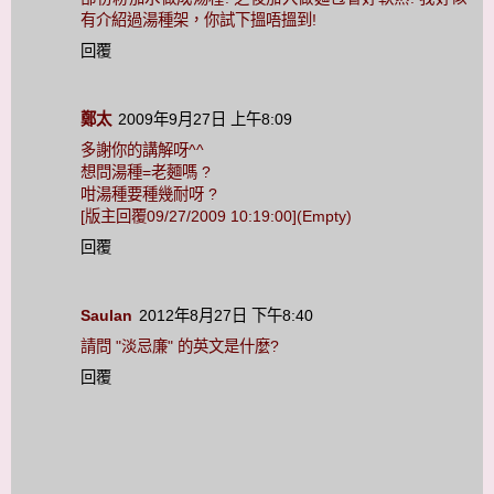
有介紹過湯種架，你試下搵唔搵到!
回覆
鄭太
2009年9月27日 上午8:09
多謝你的講解呀^^
想問湯種=老麵嗎 ?
咁湯種要種幾耐呀 ?
[版主回覆09/27/2009 10:19:00](Empty)
回覆
Saulan
2012年8月27日 下午8:40
請問 "淡忌廉" 的英文是什麼?
回覆