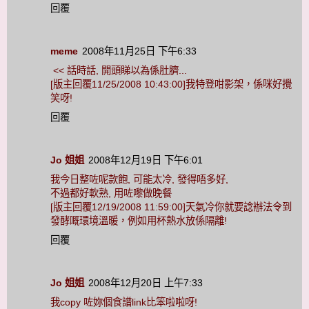
回覆
meme
2008年11月25日 下午6:33
<< 話時話, 開頭睇以為係肚臍...
[版主回覆11/25/2008 10:43:00]我特登咁影架，係咪好攪
笑呀!
回覆
Jo 姐姐
2008年12月19日 下午6:01
我今日整咗呢款飽, 可能太冷, 發得唔多好,
不過都好軟熟, 用咗嚟做晚餐
[版主回覆12/19/2008 11:59:00]天氣冷你就要諗辦法令到
發酵嘅環境溫暖，例如用杯熱水放係隔離!
回覆
Jo 姐姐
2008年12月20日 上午7:33
我copy 咗妳個食譜link比笨啦啦呀!