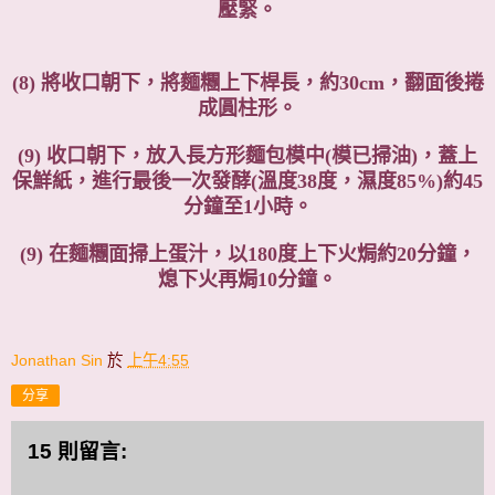
壓緊。
(8) 將收口朝下，將麵糰上下桿長，約30cm，翻面後捲
成圓柱形。
(9) 收口朝下，放入長方形麵包模中(模已掃油)，蓋上
保鮮紙，進行最後一次發酵(溫度38度，濕度85%)約45
分鐘至1小時。
(9) 在麵糰面掃上蛋汁，以180度上下火焗約20分鐘，
熄下火再焗10分鐘。
Jonathan Sin
於
上午4:55
分享
15 則留言: