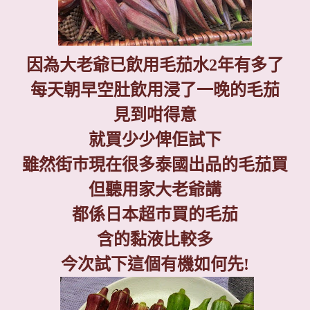
因為大老爺已飲用毛茄水
2
年有多了
每天朝早空肚飲用浸了一晚的毛茄
見到咁得意
就買少少俾佢試下
雖然街巿現在很多泰國出品的毛茄買
但聽用家大老爺講
都係日本超巿買的毛茄
含的黏液比較多
今次試下這個有機如何先
!