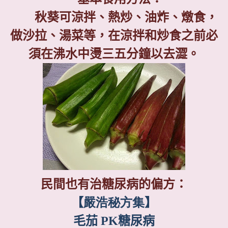
秋葵可涼拌、熱炒、油炸、燉食，
做沙拉、湯菜等，在涼拌和炒食之前必
須在沸水中燙三五分鐘以去澀。
民間也有治糖尿病的偏方：
【
嚴浩秘方集
】
毛茄
PK
糖尿病