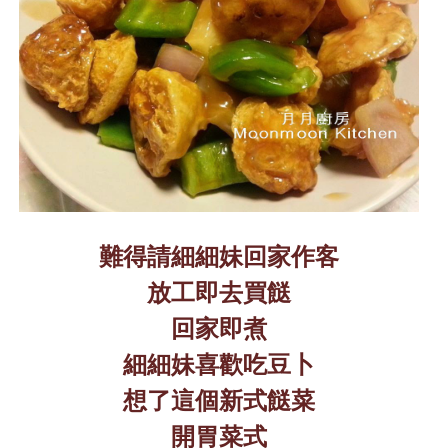
難得請細細妹回家作客
放工即去買餸
回家即煮
細細妹喜歡吃豆卜
想了這個新式餸菜
開胃菜式