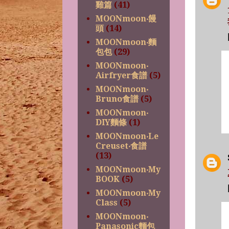
雞篇
(41)
MOONmoon‧饅
頭
(14)
MOONmoon‧麵
包包
(29)
MOONmoon‧
Airfryer食譜
(5)
MOONmoon‧
Bruno食譜
(5)
MOONmoon‧
DIY麵條
(1)
MOONmoon‧Le
Creuset‧食譜
(13)
MOONmoon‧My
BOOK
(5)
MOONmoon‧My
Class
(5)
MOONmoon‧
Panasonic麵包