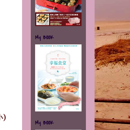
My BOOK
小
)
My BOOK