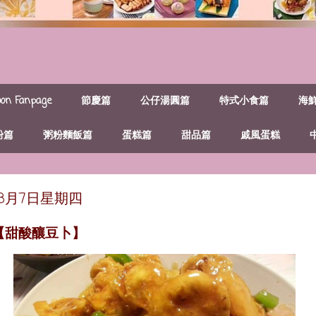
n Fanpage
節慶篇
公仔湯圓篇
特式小食篇
海
粉篇
粥粉麵飯篇
蛋糕篇
甜品篇
戚風蛋糕
年8月7日星期四
~【甜酸釀豆卜】