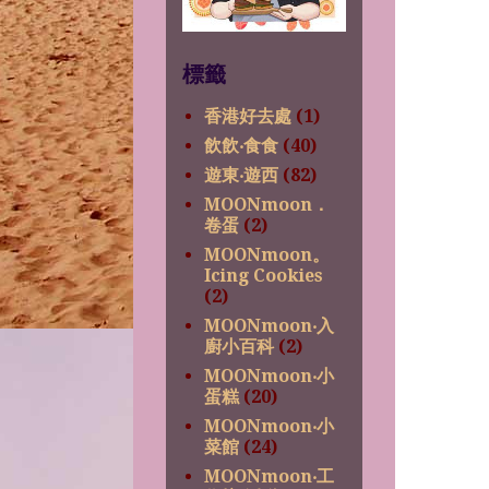
標籤
香港好去處
(1)
飲飲‧食食
(40)
遊東‧遊西
(82)
MOONmoon．
卷蛋
(2)
MOONmoon。
Icing Cookies
(2)
MOONmoon‧入
廚小百科
(2)
MOONmoon‧小
蛋糕
(20)
MOONmoon‧小
菜館
(24)
MOONmoon‧工