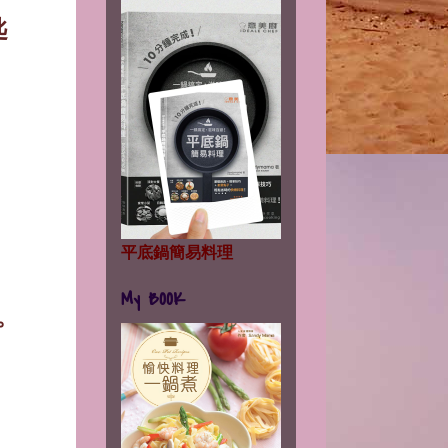
匙
。
平底鍋簡易料理
My BOOK
。