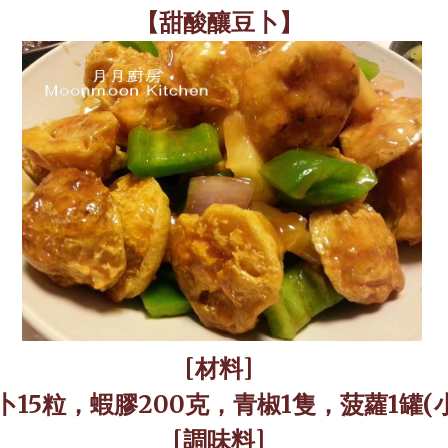
【甜酸釀豆卜】
[
材料
]
卜
15
粒，蝦膠
200
克，青椒
1
隻，菠蘿
1
罐
(
[
調味料
]