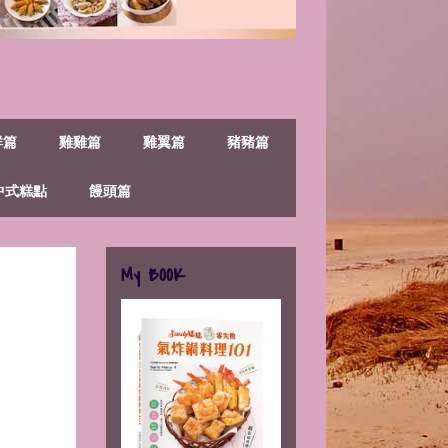
鮮篇
雞雞篇
雞翼篇
豬豬篇
中式糕點
饅頭篇
My BOOK