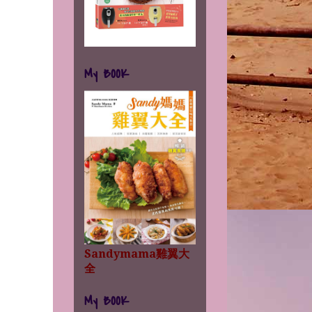
My BOOK
Sandymama雞翼大
全
My BOOK