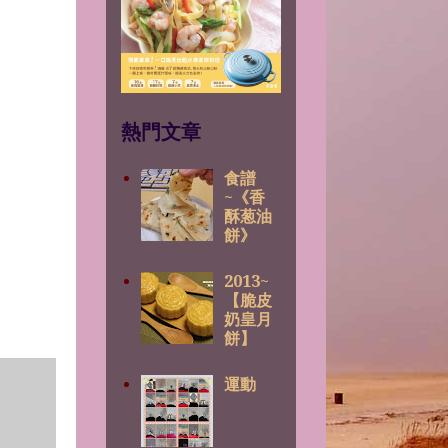
熱門文章
食譜
~《香
酥葱油
餅》
2013~
【脆皮
奶皇月
餅】
運動