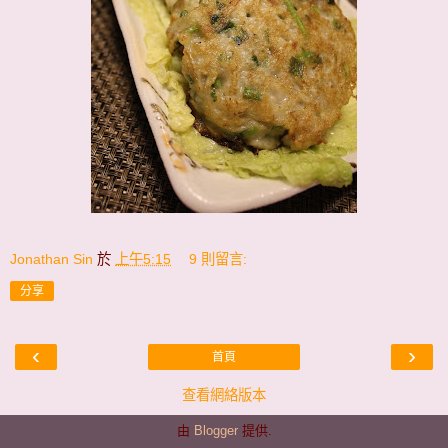
Jonathan Sin
於
上午5:15
9 則留言:
分享
‹
›
首頁
查看網絡版本
由
Blogger
提供.