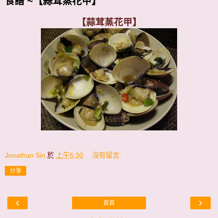
食譜 ~【蒜茸蒸花甲】
【蒜茸蒸花甲】
Jonathan Sin
於
上午5:30
沒有留言:
分享
‹
›
首頁