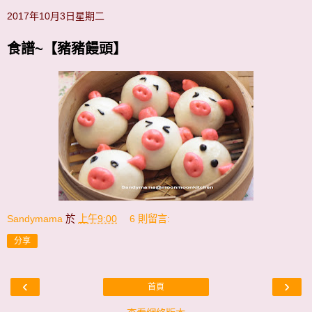
2017年10月3日星期二
食譜~【豬豬饅頭】
Sandymama
於
上午9:00
6 則留言:
分享
‹
›
首頁