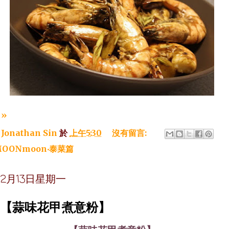
»
：
Jonathan Sin
於
上午5:30
沒有留言:
OONmoon‧泰菜篇
年12月13日星期一
~【蒜味花甲煮意粉】