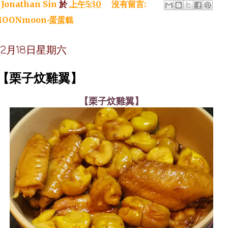
：
Jonathan Sin
於
上午5:30
沒有留言:
OONmoon‧蛋蛋糕
年12月18日星期六
~【栗子炆雞翼】
【栗子炆雞翼】