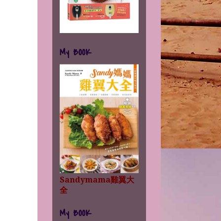
My BOOK
Sandymama雞翼大
全
My BOOK