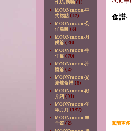
2010
作坊/活動
(1)
MOONmoon‧中
食譜
式糕點
(42)
MOONmoon‧公
仔湯圓
(8)
MOONmoon‧月
餅篇
(26)
MOONmoon‧牛
牛篇
(70)
MOONmoon‧汁
醬篇
(2)
MOONmoon‧光
波爐食譜
(6)
MOONmoon‧好
介紹
(91)
MOONmoon‧年
年月月
(132)
MOONmoon‧羊
閱讀更多 
羊篇
(2)