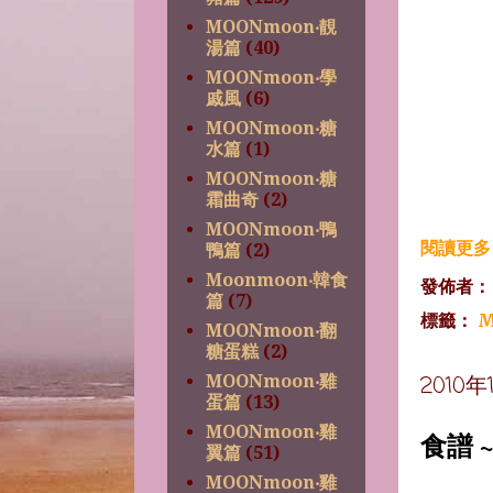
MOONmoon‧靚
湯篇
(40)
MOONmoon‧學
戚風
(6)
MOONmoon‧糖
水篇
(1)
MOONmoon‧糖
霜曲奇
(2)
MOONmoon‧鴨
閱讀更多 
鴨篇
(2)
Moonmoon‧韓食
發佈者
篇
(7)
標籤：
M
MOONmoon‧翻
糖蛋糕
(2)
2010
MOONmoon‧雞
蛋篇
(13)
MOONmoon‧雞
食譜 
翼篇
(51)
MOONmoon‧雞