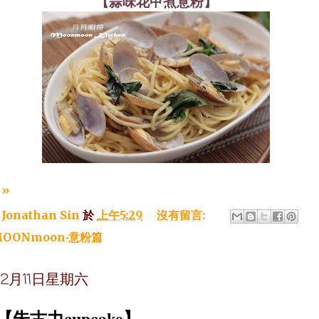
【蒜味花甲煮意粉】
»
：
Jonathan Sin
於
上午5:29
沒有留言:
OONmoon‧意粉篇
年12月11日星期六
【朱古力cupcake】