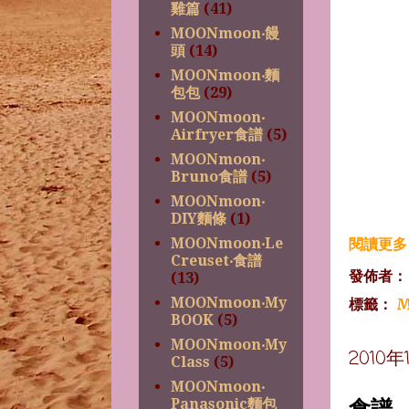
雞篇
(41)
MOONmoon‧饅
頭
(14)
MOONmoon‧麵
包包
(29)
MOONmoon‧
Airfryer食譜
(5)
MOONmoon‧
Bruno食譜
(5)
MOONmoon‧
DIY麵條
(1)
MOONmoon‧Le
閱讀更多 
Creuset‧食譜
發佈者
(13)
MOONmoon‧My
標籤：
M
BOOK
(5)
MOONmoon‧My
2010
Class
(5)
MOONmoon‧
食譜~
Panasonic麵包