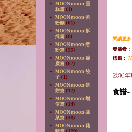
MOONmoon‧雪
糕篇
(1)
MOONmoon‧粥
粉麵
(61)
MOONmoon‧酥
撻篇
(6)
閱讀更多 
MOONmoon‧意
發佈者
粉篇
(25)
MOONmoon‧節
標籤：
M
慶篇
(67)
MOONmoon‧餃
2010
子
(1)
MOONmoon‧餅
食譜
餅篇
(12)
MOONmoon‧增
值篇
(14)
MOONmoon‧蔬
菜篇
(46)
MOONmoon‧豬
豬篇
(129)