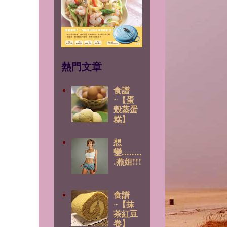
熱門文章
食譜
~【蛋
殼蒸蛋
糕】
想
變........
.燕姐!!!
食譜
~【抹
茶紅豆
卷】