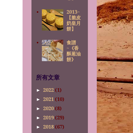
2013~
【脆皮
奶皇月
餅】
食譜
~《香
酥葱油
餅》
所有文章
2022
(1)
►
2021
(10)
►
2020
(8)
►
2019
(29)
►
2018
(67)
►