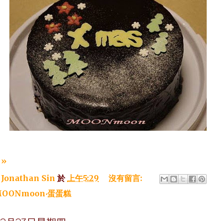
»
：
Jonathan Sin
於
上午5:29
沒有留言:
OONmoon‧蛋蛋糕