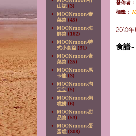
MOONmoon‧行
發佈者
山誌
(3)
標籤：
M
MOONmoon‧泰
菜篇
(45)
MOONmoon‧海
2010
鮮篇
(162)
MOONmoon‧特
食譜
式小食篇
(31)
MOONmoon‧素
菜篇
(25)
MOONmoon‧馬
卡龍
(3)
MOONmoon‧淘
宝宝
(5)
MOONmoon‧焗
糕餅
(6)
MOONmoon‧甜
品篇
(53)
MOONmoon‧蛋
蛋糕
(208)