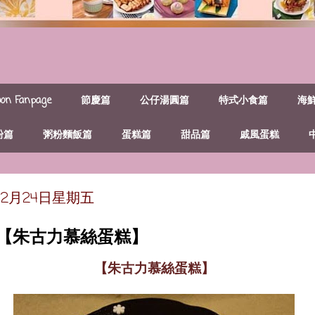
n Fanpage
節慶篇
公仔湯圓篇
特式小食篇
海
粉篇
粥粉麵飯篇
蛋糕篇
甜品篇
戚風蛋糕
年12月24日星期五
~【朱古力慕絲蛋糕】
【朱古力慕絲蛋糕】