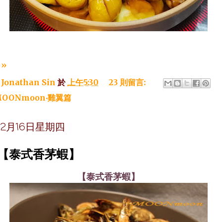
»
：
Jonathan Sin
於
上午5:30
23 則留言:
OONmoon‧雞翼篇
年12月16日星期四
~【泰式香茅蝦】
【泰式香茅蝦】