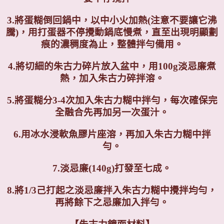
3.
將蛋糊倒回鍋中，以中小火加熱(注意不要讓它沸
騰)，用打蛋器不停攪動鍋底慢煮，直至出現明顯劃
痕的濃稠度為止，整體拌勻備用。
4.
將切細的朱古力碎片放入盆中，用100g淡忌廉煮
熱，加入朱古力碎拌溶。
5.將蛋糊分3-4次加入朱古力糊中拌勻，每次確保完
全融合先再加另一次蛋汁。
6.用冰水浸軟魚膠片座溶，再加入朱古力糊中拌
勻。
7.
淡忌廉(140g)打發至七成。
8.
將1/3己打起之淡忌廉拌入朱古力糊中攪拌均勻，
再將餘下之忌廉加入拌勻。