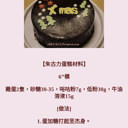
【
朱古力蛋糕材料】
6”模
雞蛋2隻，砂糖30-35，唂咕粉7g，低粉30g，牛油
溶液15g
[
做法]
1.
蛋加糖打起至杰身。