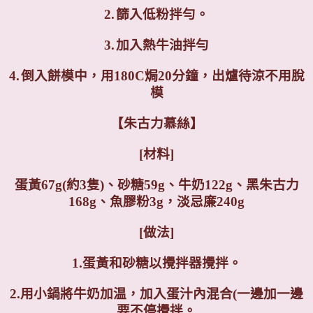
2.
篩入低粉拌勻。
3.
加入熱牛油拌勻
4.
倒入餅模中，用180C焗20分鐘，出爐待涼不用脫
模
【朱古力慕絲】
[
材料]
蛋黃67g(約3隻)、砂糖59g、牛奶122g、黑朱古力
168g、魚膠粉3g，淡忌廉240g
[
做法]
1.
蛋黃和砂糖以攪拌器攪拌。
2.用小
鍋將牛奶加温，加入蛋汁內混合(一邊加一邊
要不停攪拌。