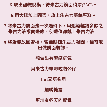
5.取出蛋糕脫模，待朱古力鏡面稍涼(25C)。
6.用大碟加上圓架，放上朱古力慕絲蛋糕。
7.將朱古力鏡面液一次過倒下，用匙輕輕將多餘之
朱古力液撥向邊緣，使邊位都蘸上朱古力液。
8.將蛋糕放回雪柜，雪至餅面朱古力凝固，便可取
出做餅面裝飾。
想做出有聖誕氣氛
用朱古力筆唧咗啲公仔
but又唔夠用
加啲糖霜
更加有冬天的感覺