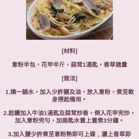
[材料]
意粉半包，花甲半斤，蒜茸1湯匙，香草適量
[做法]
1.燒一鍋水，加入少許鹽及油，放入意粉，煮至軟
身撈起備用。
2.起鑊加入牛油1湯匙及蒜茸炒香，倒入花甲兜炒，
加入意粉兜勻，加兩匙水蓋上蓋煮3分鐘。
3.加入鹽少許煮至意粉熟即可上碟﹐灑上香草即